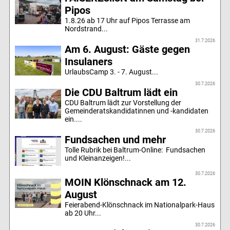
Pipos
1.8.26 ab 17 Uhr auf Pipos Terrasse am
Nordstrand...
31.7.2026
Am 6. August: Gäste gegen
Insulaners
UrlaubsCamp 3. - 7. August...
30.7.2026
Die CDU Baltrum lädt ein
CDU Baltrum lädt zur Vorstellung der
Gemeinderatskandidatinnen und -kandidaten
ein....
30.7.2026
Fundsachen und mehr
Tolle Rubrik bei Baltrum-Online: Fundsachen
und Kleinanzeigen!...
30.7.2026
MOIN Klönschnack am 12.
August
Feierabend-Klönschnack im Nationalpark-Haus
ab 20 Uhr...
30.7.2026