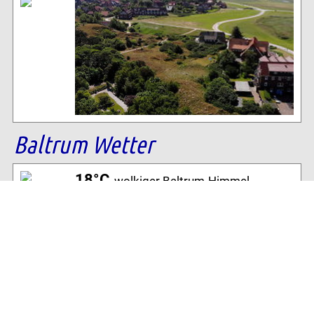
Baltrum Wetter
18°C
, wolkiger Baltrum-Himmel
72% Luftfeuchtigkeit
39 km/h W Wind
Archiv
Volltextsuche: