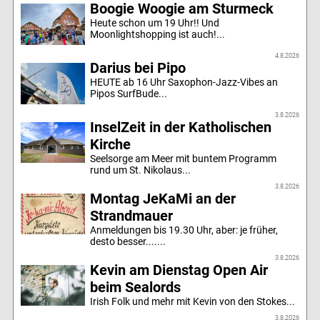
Boogie Woogie am Sturmeck
Heute schon um 19 Uhr!! Und
Moonlightshopping ist auch!...
4.8.2026
Darius bei Pipo
HEUTE ab 16 Uhr Saxophon-Jazz-Vibes an
Pipos SurfBude...
3.8.2026
InselZeit in der Katholischen
Kirche
Seelsorge am Meer mit buntem Programm
rund um St. Nikolaus...
3.8.2026
Montag JeKaMi an der
Strandmauer
Anmeldungen bis 19.30 Uhr, aber: je früher,
desto besser.......
3.8.2026
Kevin am Dienstag Open Air
beim Sealords
Irish Folk und mehr mit Kevin von den Stokes...
3.8.2026