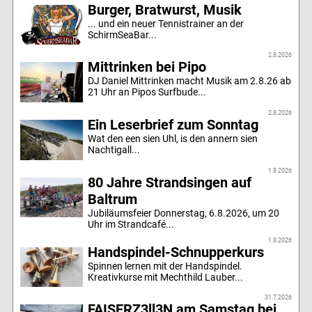
Burger, Bratwurst, Musik
... und ein neuer Tennistrainer an der
SchirmSeaBar...
2.8.2026
Mittrinken bei Pipo
DJ Daniel Mittrinken macht Musik am 2.8.26 ab
21 Uhr an Pipos Surfbude...
2.8.2026
Ein Leserbrief zum Sonntag
Wat den een sien Uhl, is den annern sien
Nachtigall...
1.8.2026
80 Jahre Strandsingen auf
Baltrum
Jubiläumsfeier Donnerstag, 6.8.2026, um 20
Uhr im Strandcafé...
1.8.2026
Handspindel-Schnupperkurs
Spinnen lernen mit der Handspindel.
Kreativkurse mit Mechthild Lauber...
31.7.2026
FAISERZ3ll3N am Samstag bei