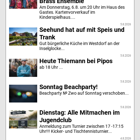
Brass Ensemble
Am Donnerstag, 6.8. um 20 Uhr im Haus des
Gastes. Kartenvorverkauf im
Kinderspielhaus....
5.8.2026
Seehund hat auf mit Speis und
Trank
Gut bürgerliche Küche im Westdorf an der
Inselglocke...
5.8.2026
Heute Thiemann bei Pipos
ab 18 Uhr ...
5.8.2026
Sonntag Beachparty!
Beachparty № Zwo auf Sonntag verschoben...
5.8.2026
Dienstag: Alle Mitmachen im
Jugendclub
Anmeldung zum Turnier zwischen 17 -17:15
Uhr!!! Kicker- und Tischtennisturnier...
4.8.2026