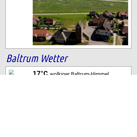
Baltrum Wetter
17°C
, wolkiger Baltrum-Himmel
70% Luftfeuchtigkeit
21 km/h NW Wind
Archiv
Volltextsuche: