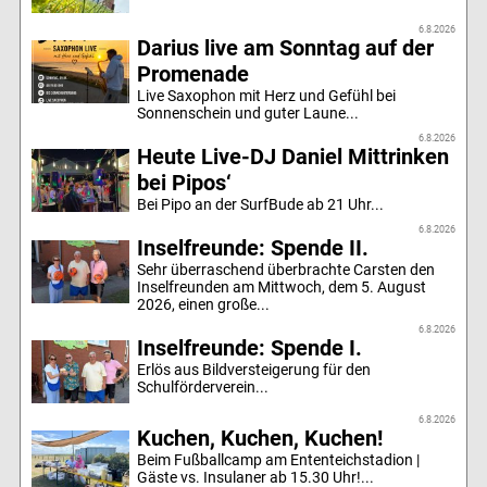
6.8.2026
Darius live am Sonntag auf der
Promenade
Live Saxophon mit Herz und Gefühl bei
Sonnenschein und guter Laune...
6.8.2026
Heute Live-DJ Daniel Mittrinken
bei Pipos‘
Bei Pipo an der SurfBude ab 21 Uhr...
6.8.2026
Inselfreunde: Spende II.
Sehr überraschend überbrachte Carsten den
Inselfreunden am Mittwoch, dem 5. August
2026, einen große...
6.8.2026
Inselfreunde: Spende I.
Erlös aus Bildversteigerung für den
Schulförderverein...
6.8.2026
Kuchen, Kuchen, Kuchen!
Beim Fußballcamp am Ententeichstadion |
Gäste vs. Insulaner ab 15.30 Uhr!...