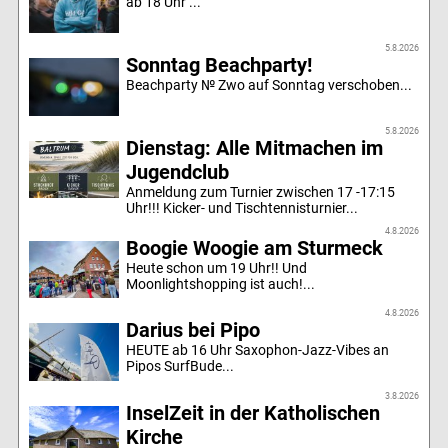
ab 18 Uhr ...
5.8.2026
Sonntag Beachparty!
Beachparty № Zwo auf Sonntag verschoben...
5.8.2026
Dienstag: Alle Mitmachen im
Jugendclub
Anmeldung zum Turnier zwischen 17 -17:15
Uhr!!! Kicker- und Tischtennisturnier...
4.8.2026
Boogie Woogie am Sturmeck
Heute schon um 19 Uhr!! Und
Moonlightshopping ist auch!...
4.8.2026
Darius bei Pipo
HEUTE ab 16 Uhr Saxophon-Jazz-Vibes an
Pipos SurfBude...
3.8.2026
InselZeit in der Katholischen
Kirche