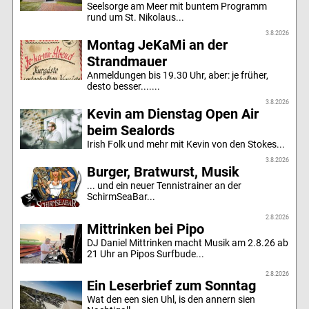
Seelsorge am Meer mit buntem Programm
rund um St. Nikolaus...
3.8.2026
Montag JeKaMi an der
Strandmauer
Anmeldungen bis 19.30 Uhr, aber: je früher,
desto besser.......
3.8.2026
Kevin am Dienstag Open Air
beim Sealords
Irish Folk und mehr mit Kevin von den Stokes...
3.8.2026
Burger, Bratwurst, Musik
... und ein neuer Tennistrainer an der
SchirmSeaBar...
2.8.2026
Mittrinken bei Pipo
DJ Daniel Mittrinken macht Musik am 2.8.26 ab
21 Uhr an Pipos Surfbude...
2.8.2026
Ein Leserbrief zum Sonntag
Wat den een sien Uhl, is den annern sien