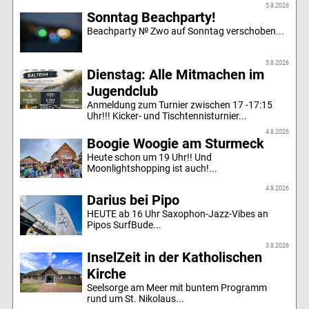
5.8.2026
Sonntag Beachparty!
Beachparty № Zwo auf Sonntag verschoben...
5.8.2026
Dienstag: Alle Mitmachen im
Jugendclub
Anmeldung zum Turnier zwischen 17 -17:15
Uhr!!! Kicker- und Tischtennisturnier...
4.8.2026
Boogie Woogie am Sturmeck
Heute schon um 19 Uhr!! Und
Moonlightshopping ist auch!...
4.8.2026
Darius bei Pipo
HEUTE ab 16 Uhr Saxophon-Jazz-Vibes an
Pipos SurfBude...
3.8.2026
InselZeit in der Katholischen
Kirche
Seelsorge am Meer mit buntem Programm
rund um St. Nikolaus...