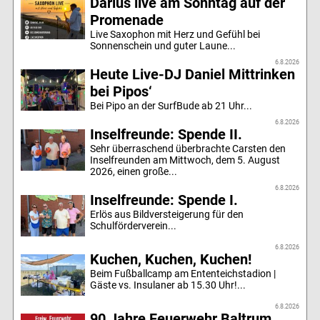
Darius live am Sonntag auf der
Promenade
Live Saxophon mit Herz und Gefühl bei
Sonnenschein und guter Laune...
6.8.2026
Heute Live-DJ Daniel Mittrinken
bei Pipos‘
Bei Pipo an der SurfBude ab 21 Uhr...
6.8.2026
Inselfreunde: Spende II.
Sehr überraschend überbrachte Carsten den
Inselfreunden am Mittwoch, dem 5. August
2026, einen große...
6.8.2026
Inselfreunde: Spende I.
Erlös aus Bildversteigerung für den
Schulförderverein...
6.8.2026
Kuchen, Kuchen, Kuchen!
Beim Fußballcamp am Ententeichstadion |
Gäste vs. Insulaner ab 15.30 Uhr!...
6.8.2026
90 Jahre Feuerwehr Baltrum