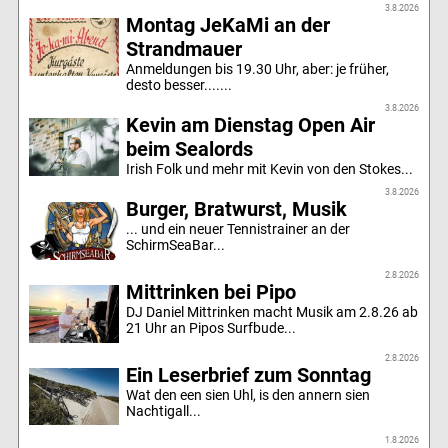
3.8.2026
Montag JeKaMi an der
Strandmauer
Anmeldungen bis 19.30 Uhr, aber: je früher,
desto besser.......
3.8.2026
Kevin am Dienstag Open Air
beim Sealords
Irish Folk und mehr mit Kevin von den Stokes...
3.8.2026
Burger, Bratwurst, Musik
... und ein neuer Tennistrainer an der
SchirmSeaBar...
2.8.2026
Mittrinken bei Pipo
DJ Daniel Mittrinken macht Musik am 2.8.26 ab
21 Uhr an Pipos Surfbude...
2.8.2026
Ein Leserbrief zum Sonntag
Wat den een sien Uhl, is den annern sien
Nachtigall...
1.8.2026