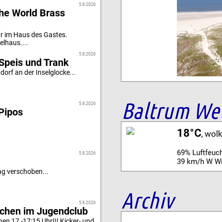
5.8.2026
he World Brass
r im Haus des Gastes.
elhaus....
5.8.2026
Speis und Trank
orf an der Inselglocke...
Baltrum We
5.8.2026
Pipos
18°C
, wol
69% Luftfeuch
5.8.2026
39 km/h W W
g verschoben...
Archiv
5.8.2026
achen im Jugendclub
n 17 -17:15 Uhr!!! Kicker- und