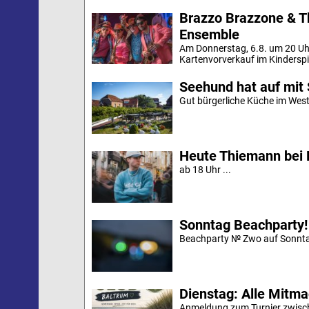
Brazzo Brazzone & T
Ensemble
Am Donnerstag, 6.8. um 20 Uh
Kartenvorverkauf im Kinderspi
Seehund hat auf mit 
Gut bürgerliche Küche im Westd
Heute Thiemann bei 
ab 18 Uhr ...
Sonntag Beachparty!
Beachparty № Zwo auf Sonnta
Dienstag: Alle Mitm
Anmeldung zum Turnier zwische