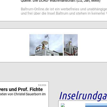
Quelle: Die DLRG- Wachmanschaft (Liz, Jan, Mike)
Baltrum-Online.de ist ein werbefreies und unabhängig
und frei über die Insel Baltrum und stehen in keinerle
5.8.2026
ers und Prof. Fichte
Inselrundg
xten von Christel Sauerborn im