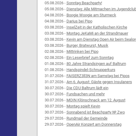
05.08.2026 -
Sonntag Beachparty!
05.08.2026 -
Dienstag: Alle Mitmachen im Jugendclu
04.08.2026 -
Boogie Woogie am Sturmeck
04.08.2026 -
Darius bei Pipo
03.08.2026 -
InselZeit in der Katholischen Kirche
03.08.2026 -
Montag JeKaMi an der Strandmauer
03.08.2026 -
Kevin am Dienstag Open Air beim Sealor
03.08.2026 -
Burger, Bratwurst, Musik
02.08.2026 -
Mittrinken bei Pipo
02.08.2026 -
Ein Leserbrief zum Sonntag
01.08.2026 -
80 Jahre Strandsingen auf Baltrum
01.08.2026 -
Handspindel-Schnupperkurs
31.07.2026 -
FAISERZ3ll3N am Samstag bei Pipos
31.07.2026 -
Am 6. August: Gäste gegen Insulaners
30.07.2026 -
Die CDU Baltrum lädt ein
30.07.2026 -
Fundsachen und mehr
30.07.2026 -
MOIN Klönschnack am 12. August
30.07.2026 -
Montag spielt Kevin
30.07.2026 -
Sonnabend ist Beachparty № Zwo
29.07.2026 -
Rundmail der Gemeinde
29.07.2026 -
OpenAir Konzert am Donnerstag