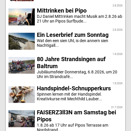
2.8.2026
Mittrinken bei Pipo
DJ Daniel Mittrinken macht Musik am 2.8.26 ab
21 Uhr an Pipos Surfbude...
2.8.2026
Ein Leserbrief zum Sonntag
Wat den een sien Uhl, is den annern sien
Nachtigall...
1.8.2026
80 Jahre Strandsingen auf
Baltrum
Jubiläumsfeier Donnerstag, 6.8.2026, um 20
Uhr im Strandcafé...
1.8.2026
Handspindel-Schnupperkurs
Spinnen lernen mit der Handspindel.
Kreativkurse mit Mechthild Lauber...
31.7.2026
FAISERZ3ll3N am Samstag bei
Pipos
1.8.26 ab 17 Uhr auf Pipos Terrasse am
Nordstrand...