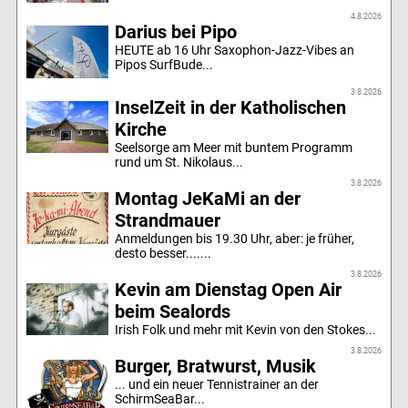
4.8.2026
Darius bei Pipo
HEUTE ab 16 Uhr Saxophon-Jazz-Vibes an
Pipos SurfBude...
3.8.2026
InselZeit in der Katholischen
Kirche
Seelsorge am Meer mit buntem Programm
rund um St. Nikolaus...
3.8.2026
Montag JeKaMi an der
Strandmauer
Anmeldungen bis 19.30 Uhr, aber: je früher,
desto besser.......
3.8.2026
Kevin am Dienstag Open Air
beim Sealords
Irish Folk und mehr mit Kevin von den Stokes...
3.8.2026
Burger, Bratwurst, Musik
... und ein neuer Tennistrainer an der
SchirmSeaBar...