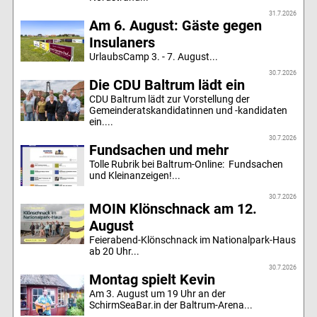
31.7.2026
Am 6. August: Gäste gegen
Insulaners
UrlaubsCamp 3. - 7. August...
30.7.2026
Die CDU Baltrum lädt ein
CDU Baltrum lädt zur Vorstellung der
Gemeinderatskandidatinnen und -kandidaten
ein....
30.7.2026
Fundsachen und mehr
Tolle Rubrik bei Baltrum-Online: Fundsachen
und Kleinanzeigen!...
30.7.2026
MOIN Klönschnack am 12.
August
Feierabend-Klönschnack im Nationalpark-Haus
ab 20 Uhr...
30.7.2026
Montag spielt Kevin
Am 3. August um 19 Uhr an der
SchirmSeaBar.in der Baltrum-Arena...