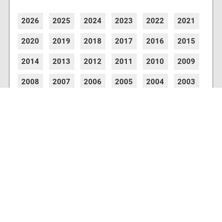
2026
2025
2024
2023
2022
2021
2020
2019
2018
2017
2016
2015
2014
2013
2012
2011
2010
2009
2008
2007
2006
2005
2004
2003
2002
2001
8762 Artikel online verfügbar
Webcams
Diverse Anbieter auf der Insel haben Webcams
installiert, die es Ihnen ermöglichen auch von
zu Hause aus den aktuellen Blick auf Ihre