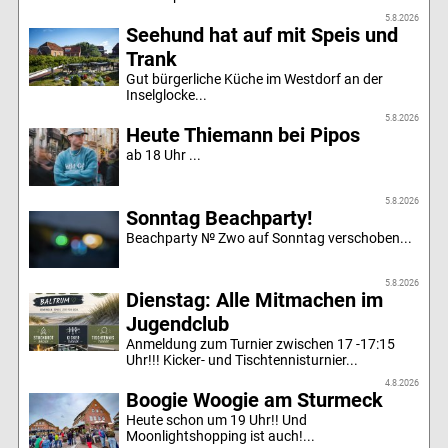
5.8.2026
Seehund hat auf mit Speis und
Trank
Gut bürgerliche Küche im Westdorf an der
Inselglocke...
5.8.2026
Heute Thiemann bei Pipos
ab 18 Uhr ...
5.8.2026
Sonntag Beachparty!
Beachparty № Zwo auf Sonntag verschoben...
5.8.2026
Dienstag: Alle Mitmachen im
Jugendclub
Anmeldung zum Turnier zwischen 17 -17:15
Uhr!!! Kicker- und Tischtennisturnier...
4.8.2026
Boogie Woogie am Sturmeck
Heute schon um 19 Uhr!! Und
Moonlightshopping ist auch!...