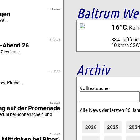
Baltrum We
7.8.2026
igen
n!...
16°C
, Kei
83% Luftfeuch
6.8.2026
i-Abend 26
10 km/h SSW
 Gewinner...
Archiv
6.8.2026
ev. Kirche...
Volltextsuche:
6.8.2026
tag auf der Promenade
Alle News der letzten 26 Jah
efühl bei Sonnenschein und
2026
2025
202
6.8.2026
 Mittrinken bei Pipos‘