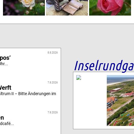
8.8.2026
ipos‘
Inselrundg
hr...
7.8.2026
Werft
altrum II – Bitte Änderungen im
7.8.2026
en
dcafé...