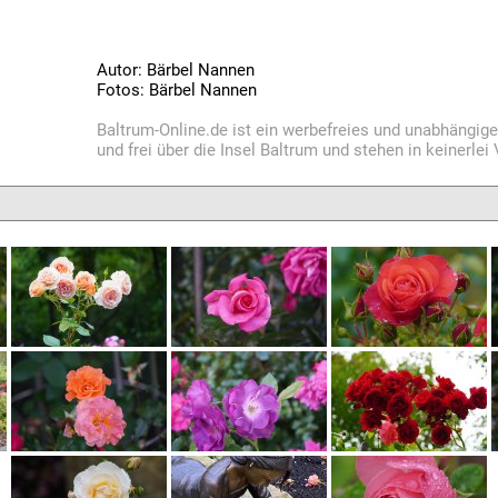
Autor: Bärbel Nannen
Fotos: Bärbel Nannen
Baltrum-Online.de ist ein werbefreies und unabhängig
und frei über die Insel Baltrum und stehen in keinerle