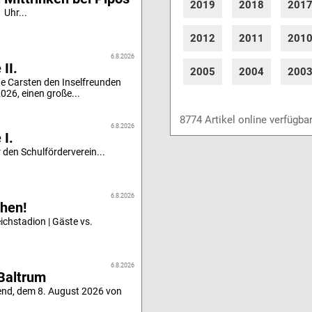
2019
2018
201
 Uhr...
2012
2011
201
6.8.2026
II.
2005
2004
200
e Carsten den Inselfreunden
26, einen große...
8774 Artikel online verfügba
6.8.2026
 I.
 den Schulförderverein...
6.8.2026
hen!
chstadion | Gäste vs.
6.8.2026
Baltrum
end, dem 8. August 2026 von