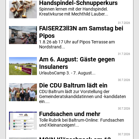
Handspindel-Schnupperkurs
Spinnen lernen mit der Handspindel.
Kreativkurse mit Mechthild Lauber...
31.7.2026
FAISERZ3ll3N am Samstag bei
Pipos
1.8.26 ab 17 Uhr auf Pipos Terrasse am
Nordstrand...
31.7.2026
Am 6. August: Gäste gegen
Insulaners
UrlaubsCamp 3. - 7. August...
30.7.2026
Die CDU Baltrum lädt ein
CDU Baltrum lädt zur Vorstellung der
Gemeinderatskandidatinnen und -kandidaten
ein....
30.7.2026
Fundsachen und mehr
Tolle Rubrik bei Baltrum-Online: Fundsachen
und Kleinanzeigen!...
30.7.2026