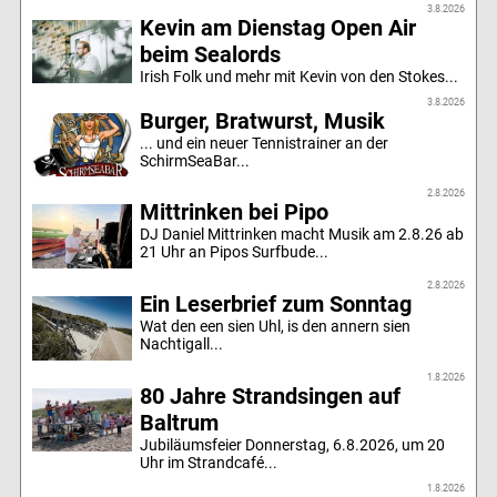
3.8.2026
Kevin am Dienstag Open Air
beim Sealords
Irish Folk und mehr mit Kevin von den Stokes...
3.8.2026
Burger, Bratwurst, Musik
... und ein neuer Tennistrainer an der
SchirmSeaBar...
2.8.2026
Mittrinken bei Pipo
DJ Daniel Mittrinken macht Musik am 2.8.26 ab
21 Uhr an Pipos Surfbude...
2.8.2026
Ein Leserbrief zum Sonntag
Wat den een sien Uhl, is den annern sien
Nachtigall...
1.8.2026
80 Jahre Strandsingen auf
Baltrum
Jubiläumsfeier Donnerstag, 6.8.2026, um 20
Uhr im Strandcafé...
1.8.2026