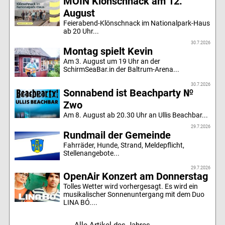
MOIN Klönschnack am 12.
August
Feierabend-Klönschnack im Nationalpark-Haus
ab 20 Uhr...
30.7.2026
Montag spielt Kevin
Am 3. August um 19 Uhr an der
SchirmSeaBar.in der Baltrum-Arena...
30.7.2026
Sonnabend ist Beachparty №
Zwo
Am 8. August ab 20.30 Uhr an Ullis Beachbar...
29.7.2026
Rundmail der Gemeinde
Fahrräder, Hunde, Strand, Meldepflicht,
Stellenangebote...
29.7.2026
OpenAir Konzert am Donnerstag
Tolles Wetter wird vorhergesagt. Es wird ein
musikalischer Sonnenuntergang mit dem Duo
LINA BÓ....