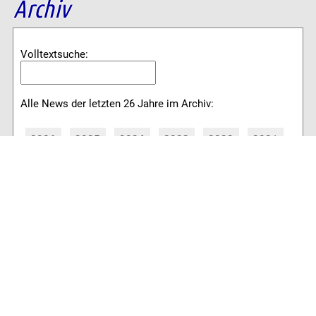
Archiv
Volltextsuche:
Alle News der letzten 26 Jahre im Archiv:
2026
2025
2024
2023
2022
2021
2020
2019
2018
2017
2016
2015
2014
2013
2012
2011
2010
2009
2008
2007
2006
2005
2004
2003
2002
2001
8762 Artikel online verfügbar