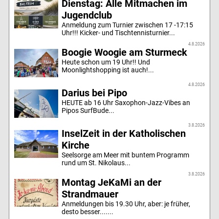
Dienstag: Alle Mitmachen im
Jugendclub
Anmeldung zum Turnier zwischen 17 -17:15
Uhr!!! Kicker- und Tischtennisturnier...
4.8.2026
Boogie Woogie am Sturmeck
Heute schon um 19 Uhr!! Und
Moonlightshopping ist auch!...
4.8.2026
Darius bei Pipo
HEUTE ab 16 Uhr Saxophon-Jazz-Vibes an
Pipos SurfBude...
3.8.2026
InselZeit in der Katholischen
Kirche
Seelsorge am Meer mit buntem Programm
rund um St. Nikolaus...
3.8.2026
Montag JeKaMi an der
Strandmauer
Anmeldungen bis 19.30 Uhr, aber: je früher,
desto besser.......