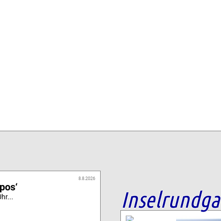
8.8.2026
ipos‘
Inselrundg
hr...