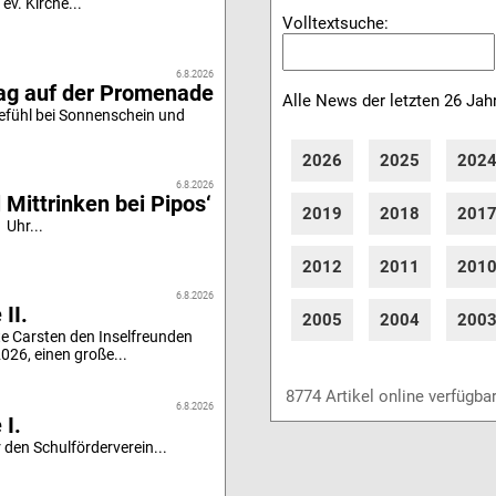
ev. Kirche...
Volltextsuche:
6.8.2026
tag auf der Promenade
Alle News der letzten 26 Jah
efühl bei Sonnenschein und
2026
2025
202
6.8.2026
 Mittrinken bei Pipos‘
2019
2018
201
 Uhr...
2012
2011
201
6.8.2026
II.
2005
2004
200
e Carsten den Inselfreunden
26, einen große...
8774 Artikel online verfügba
6.8.2026
 I.
 den Schulförderverein...