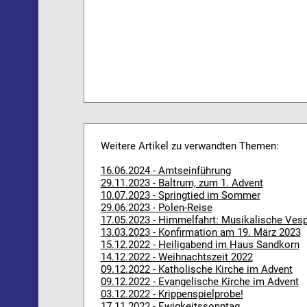
Weitere Artikel zu verwandten Themen:
16.06.2024 - Amtseinführung
29.11.2023 - Baltrum, zum 1. Advent
10.07.2023 - Springtied im Sommer
29.06.2023 - Polen-Reise
17.05.2023 - Himmelfahrt: Musikalische Ves
13.03.2023 - Konfirmation am 19. März 2023
15.12.2022 - Heiligabend im Haus Sandkorn
14.12.2022 - Weihnachtszeit 2022
09.12.2022 - Katholische Kirche im Advent
09.12.2022 - Evangelische Kirche im Advent
03.12.2022 - Krippenspielprobe!
17.11.2022 - Ewigkeitssonntag