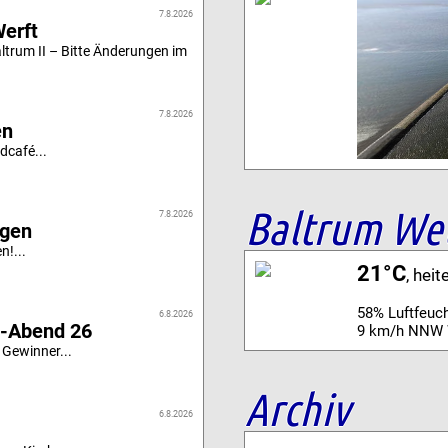
7.8.2026
Werft
altrum II – Bitte Änderungen im
7.8.2026
en
dcafé...
Baltrum We
7.8.2026
igen
n!...
21°C
, heit
58% Luftfeuch
6.8.2026
i-Abend 26
9 km/h NNW 
 Gewinner...
Archiv
6.8.2026