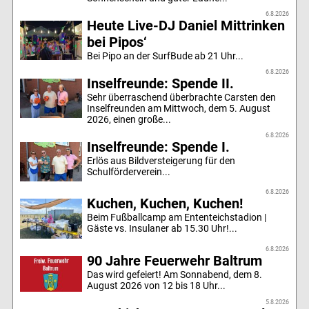
6.8.2026
Heute Live-DJ Daniel Mittrinken
bei Pipos‘
Bei Pipo an der SurfBude ab 21 Uhr...
6.8.2026
Inselfreunde: Spende II.
Sehr überraschend überbrachte Carsten den
Inselfreunden am Mittwoch, dem 5. August
2026, einen große...
6.8.2026
Inselfreunde: Spende I.
Erlös aus Bildversteigerung für den
Schulförderverein...
6.8.2026
Kuchen, Kuchen, Kuchen!
Beim Fußballcamp am Ententeichstadion |
Gäste vs. Insulaner ab 15.30 Uhr!...
6.8.2026
90 Jahre Feuerwehr Baltrum
Das wird gefeiert! Am Sonnabend, dem 8.
August 2026 von 12 bis 18 Uhr...
5.8.2026