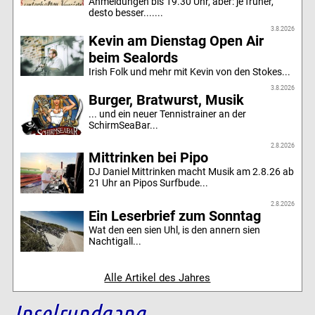
Anmeldungen bis 19.30 Uhr, aber: je früher,
desto besser.......
3.8.2026
Kevin am Dienstag Open Air
beim Sealords
Irish Folk und mehr mit Kevin von den Stokes...
3.8.2026
Burger, Bratwurst, Musik
... und ein neuer Tennistrainer an der
SchirmSeaBar...
2.8.2026
Mittrinken bei Pipo
DJ Daniel Mittrinken macht Musik am 2.8.26 ab
21 Uhr an Pipos Surfbude...
2.8.2026
Ein Leserbrief zum Sonntag
Wat den een sien Uhl, is den annern sien
Nachtigall...
Alle Artikel des Jahres
Inselrundgang