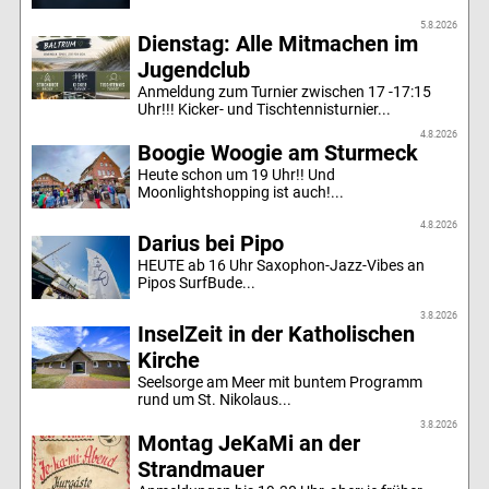
5.8.2026
Dienstag: Alle Mitmachen im
Jugendclub
Anmeldung zum Turnier zwischen 17 -17:15
Uhr!!! Kicker- und Tischtennisturnier...
4.8.2026
Boogie Woogie am Sturmeck
Heute schon um 19 Uhr!! Und
Moonlightshopping ist auch!...
4.8.2026
Darius bei Pipo
HEUTE ab 16 Uhr Saxophon-Jazz-Vibes an
Pipos SurfBude...
3.8.2026
InselZeit in der Katholischen
Kirche
Seelsorge am Meer mit buntem Programm
rund um St. Nikolaus...
3.8.2026
Montag JeKaMi an der
Strandmauer