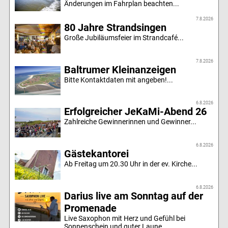
Änderungen im Fahrplan beachten...
7.8.2026
80 Jahre Strandsingen
Große Jubiläumsfeier im Strandcafé...
7.8.2026
Baltrumer Kleinanzeigen
Bitte Kontaktdaten mit angeben!...
6.8.2026
Erfolgreicher JeKaMi-Abend 26
Zahlreiche Gewinnerinnen und Gewinner...
6.8.2026
Gästekantorei
Ab Freitag um 20.30 Uhr in der ev. Kirche...
6.8.2026
Darius live am Sonntag auf der
Promenade
Live Saxophon mit Herz und Gefühl bei
Sonnenschein und guter Laune...