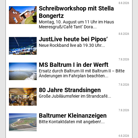
8.8.2026
Schreibworkshop mit Stella
Bongertz
Montag, 10. August um 11 Uhr im Haus
Meeresgruß/Café Tant‘ Dora...
8.8.2026
JustLive heute bei Pipos‘
Neue Rockband live ab 19.30 Uhr...
7.8.2026
MS Baltrum I in der Werft
Ersatz durch Baltrum III mit Baltrum II – Bitte
Änderungen im Fahrplan beachten...
7.8.2026
80 Jahre Strandsingen
Große Jubiläumsfeier im Strandcafé...
7.8.2026
Baltrumer Kleinanzeigen
Bitte Kontaktdaten mit angeben!...
6.8.2026