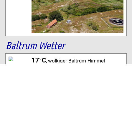
Baltrum Wetter
17°C
, wolkiger Baltrum-Himmel
72% Luftfeuchtigkeit
8 km/h S Wind
Archiv
Volltextsuche:
Alle News der letzten 26 Jahre im Archiv: