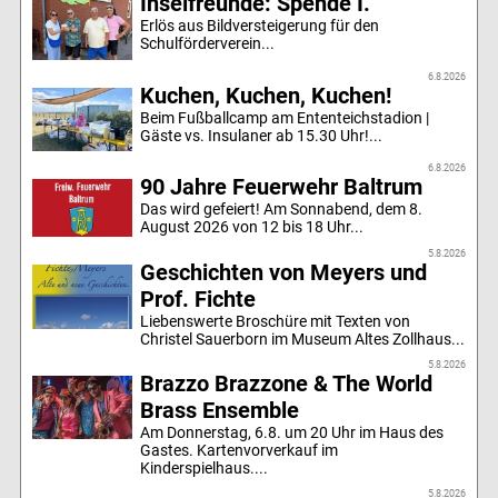
Inselfreunde: Spende I.
Erlös aus Bildversteigerung für den
Schulförderverein...
6.8.2026
Kuchen, Kuchen, Kuchen!
Beim Fußballcamp am Ententeichstadion |
Gäste vs. Insulaner ab 15.30 Uhr!...
6.8.2026
90 Jahre Feuerwehr Baltrum
Das wird gefeiert! Am Sonnabend, dem 8.
August 2026 von 12 bis 18 Uhr...
5.8.2026
Geschichten von Meyers und
Prof. Fichte
Liebenswerte Broschüre mit Texten von
Christel Sauerborn im Museum Altes Zollhaus...
5.8.2026
Brazzo Brazzone & The World
Brass Ensemble
Am Donnerstag, 6.8. um 20 Uhr im Haus des
Gastes. Kartenvorverkauf im
Kinderspielhaus....
5.8.2026