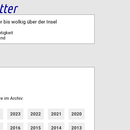
tter
er bis wolkig über der Insel
tigkeit
ind
re im Archiv:
4
2023
2022
2021
2020
7
2016
2015
2014
2013