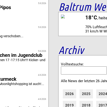
Baltrum We
5.8.2026
Pipos
18°C
, heit
70% Luftfeuch
5.8.2026
31 km/h W W
g verschoben...
Archiv
5.8.2026
achen im Jugendclub
n 17 -17:15 Uhr!!! Kicker- und
Volltextsuche:
4.8.2026
turmeck
Alle News der letzten 26 Jah
oonlightshopping ist auch!...
2026
2025
202
4.8.2026
2019
2018
201