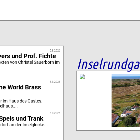
5.8.2026
ers und Prof. Fichte
Inselrundg
xten von Christel Sauerborn im
5.8.2026
he World Brass
r im Haus des Gastes.
elhaus....
5.8.2026
Speis und Trank
orf an der Inselglocke...