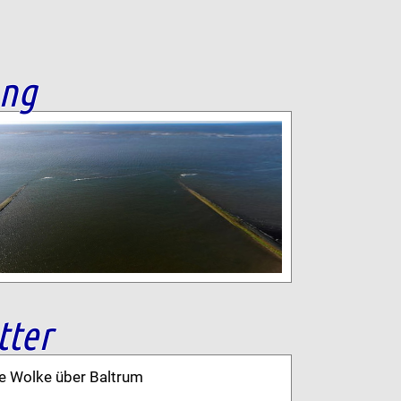
ang
tter
ne Wolke über Baltrum