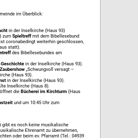
emeinde im Überblick:
acht
in der Inselkirche (Haus 93)
!) zum
Spieltreff
mit dem Bibellesebund
t coronabedingt weiterhin geschlossen,
us statt).
ntreff
des Bibellesebundes am
-Geschichte
in der Inselkirche (Haus 93).
r Zaubershow
„Schwungvoll versagt –
irche (Haus 93).
nst
in der Inselkirche (Haus 93).
Alte Inselkirche (Haus 8).
 öffnet die
Bücherei im Kirchturm
(Haus
stzeit
und um 10:45 Uhr zum
 gibt es noch keine musikalische
s musikalische Ehrenamt zu übernehmen,
chten oder beim ev. Pfarramt (Tel.: 04939