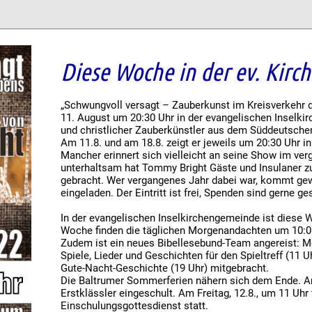
Diese Woche in der ev. Kirc
„Schwungvoll versagt – Zauberkunst im Kreisverkehr 
11. August um 20:30 Uhr in der evangelischen Inselk
und christlicher Zauberkünstler aus dem Süddeutschen,
Am 11.8. und am 18.8. zeigt er jeweils um 20:30 Uhr i
Mancher erinnert sich vielleicht an seine Show im ver
unterhaltsam hat Tommy Bright Gäste und Insulaner
gebracht. Wer vergangenes Jahr dabei war, kommt gew
eingeladen. Der Eintritt ist frei, Spenden sind gerne g
In der evangelischen Inselkirchengemeinde ist diese W
Woche finden die täglichen Morgenandachten um 10:05
Zudem ist ein neues Bibellesebund-Team angereist: M
Spiele, Lieder und Geschichten für den Spieltreff (11 Uh
Gute-Nacht-Geschichte (19 Uhr) mitgebracht.
Die Baltrumer Sommerferien nähern sich dem Ende. A
Erstklässler eingeschult. Am Freitag, 12.8., um 11 Uhr f
Einschulungsgottesdienst statt.