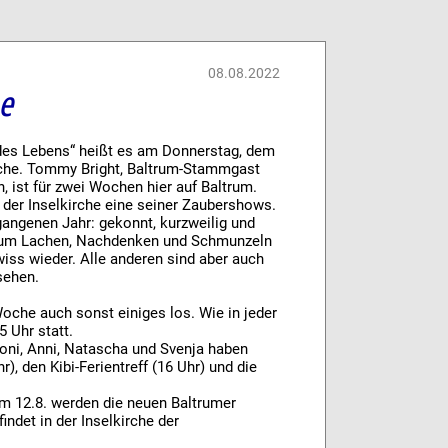
08.08.2022
he
des Lebens“ heißt es am Donnerstag, dem
irche. Tommy Bright, Baltrum-Stammgast
 ist für zwei Wochen hier auf Baltrum.
n der Inselkirche eine seiner Zaubershows.
gangenen Jahr: gekonnt, kurzweilig und
 zum Lachen, Nachdenken und Schmunzeln
iss wieder. Alle anderen sind aber auch
esehen.
oche auch sonst einiges los. Wie in jeder
 Uhr statt.
oni, Anni, Natascha und Svenja haben
r), den Kibi-Ferientreff (16 Uhr) und die
m 12.8. werden die neuen Baltrumer
indet in der Inselkirche der