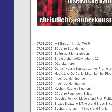
07.08.2026 -
MS Baltrum I in der Werft
07.08.2026 -
80 Jahre Strandsingen
07.08.2026 -
Baltrumer Kleinanzeigen
06.08.2026 -
Erfolgreicher JeKaMi-Abend 26
06.08.2026 -
Gästekantorei
06.08.2026 -
Darius live am Sonntag auf der Promena
06.08.2026 -
Heute Live-DJ Daniel Mittrinken bei Pipo
06.08.2026 -
Inselfreunde: Spende II.
06.08.2026 -
Inselfreunde: Spende I.
06.08.2026 -
Kuchen, Kuchen, Kuchen!
06.08.2026 -
90 Jahre Feuerwehr Baltrum
05.08.2026 -
Geschichten von Meyers und Prof. Ficht
05.08.2026 -
Brazzo Brazzone & The World Brass Ens
05.08.2026 -
Seehund hat auf mit Speis und Trank