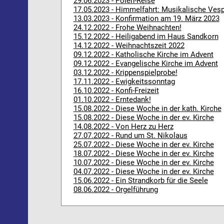
29.06.2023 - Polen-Reise
17.05.2023 - Himmelfahrt: Musikalische Ves
13.03.2023 - Konfirmation am 19. März 2023
24.12.2022 - Frohe Weihnachten!
15.12.2022 - Heiligabend im Haus Sandkorn
14.12.2022 - Weihnachtszeit 2022
09.12.2022 - Katholische Kirche im Advent
09.12.2022 - Evangelische Kirche im Advent
03.12.2022 - Krippenspielprobe!
17.11.2022 - Ewigkeitssonntag
16.10.2022 - Konfi-Freizeit
01.10.2022 - Erntedank!
15.08.2022 - Diese Woche in der kath. Kirche
15.08.2022 - Diese Woche in der ev. Kirche
14.08.2022 - Von Herz zu Herz
27.07.2022 - Rund um St. Nikolaus
25.07.2022 - Diese Woche in der ev. Kirche
18.07.2022 - Diese Woche in der ev. Kirche
10.07.2022 - Diese Woche in der ev. Kirche
04.07.2022 - Diese Woche in der ev. Kirche
15.06.2022 - Ein Strandkorb für die Seele
08.06.2022 - Orgelführung