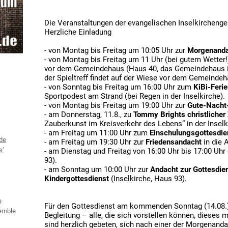
Die Veranstaltungen der evangelischen Inselkircheng
Herzliche Einladung
- von Montag bis Freitag um 10:05 Uhr zur
Morgenand
- von Montag bis Freitag um 11 Uhr (bei gutem Wetter
vor dem Gemeindehaus (Haus 40, das Gemeindehaus is
der Spieltreff findet auf der Wiese vor dem Gemeindeha
- von Sonntag bis Freitag um 16:00 Uhr zum
KiBi-Ferie
Sportpodest am Strand (bei Regen in der Inselkirche).
- von Montag bis Freitag um 19:00 Uhr zur
Gute-Nacht
- am Donnerstag, 11.8., zu
Tommy Brights christliche
Zauberkunst im Kreisverkehr des Lebens“ in der Inselk
- am Freitag um 11:00 Uhr zum
Einschulungsgottesdie
de
- am Freitag um 19:30 Uhr zur
Friedensandacht
in die 
s‘
- am Dienstag und Freitag von 16:00 Uhr bis 17:00 Uhr
93).
- am Sonntag um 10:00 Uhr zur
Andacht zur Gottesdien
Kindergottesdienst
(Inselkirche, Haus 93).
e
Für den Gottesdienst am kommenden Sonntag (14.08.)
emble
Begleitung – alle, die sich vorstellen können, diese
sind herzlich gebeten, sich nach einer der Morgenanda