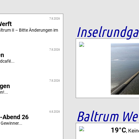
7.8.2026
Werft
Inselrundg
altrum II – Bitte Änderungen im
7.8.2026
en
dcafé...
7.8.2026
igen
n!...
Baltrum We
6.8.2026
i-Abend 26
 Gewinner...
19°C
, Kei