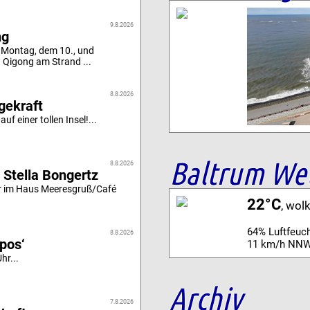
9.8.2026
ng
 Montag, dem 10., und
t Qigong am Strand ...
8.8.2026
gekraft
uf einer tollen Insel!...
Baltrum We
8.8.2026
 Stella Bongertz
r im Haus Meeresgruß/Café
22°C
, wol
64% Luftfeuch
8.8.2026
ipos‘
11 km/h NNW
hr...
Archiv
7.8.2026