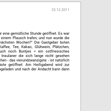
23.12.2011
ür eine gemütliche Stunde geöffnet. Es war
zu einem Plausch trafen, und nun wurde die
 nächsten Wochen?" Die Gastgeber boten
ffee, Tee, Kakao, Glühwein, Plätzchen,
ch noch Buntjes = ein ostfriesisches
Insulaner die sich lange nicht gesehen
en - das vierundzwanzigste - ist natürlich
äste geöffnet: Am Heiligabend wird zur
eingeladen und nach der Andacht kann dann