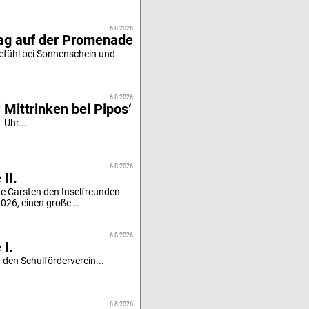
6.8.2026
tag auf der Promenade
efühl bei Sonnenschein und
6.8.2026
 Mittrinken bei Pipos‘
 Uhr...
6.8.2026
II.
e Carsten den Inselfreunden
26, einen große...
6.8.2026
 I.
 den Schulförderverein...
6.8.2026