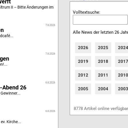
Werft
altrum II – Bitte Änderungen im
Volltextsuche:
7.8.2026
en
Alle News der letzten 26 Jah
dcafé...
2026
2025
202
7.8.2026
igen
2019
2018
201
n!...
2012
2011
201
6.8.2026
i-Abend 26
2005
2004
200
 Gewinner...
8778 Artikel online verfügba
6.8.2026
ev. Kirche...