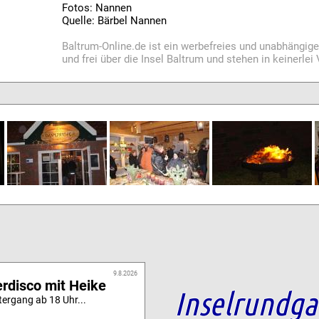
Fotos: Nannen
Quelle: Bärbel Nannen
Baltrum-Online.de ist ein werbefreies und unabhängig
und frei über die Insel Baltrum und stehen in keinerle
9.8.2026
rdisco mit Heike
Inselrundg
ergang ab 18 Uhr...