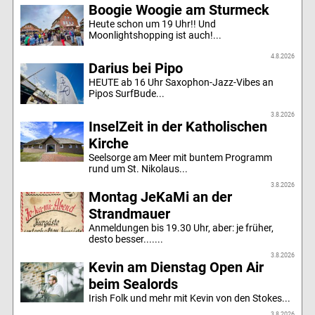
Boogie Woogie am Sturmeck
Heute schon um 19 Uhr!! Und
Moonlightshopping ist auch!...
4.8.2026
Darius bei Pipo
HEUTE ab 16 Uhr Saxophon-Jazz-Vibes an
Pipos SurfBude...
3.8.2026
InselZeit in der Katholischen
Kirche
Seelsorge am Meer mit buntem Programm
rund um St. Nikolaus...
3.8.2026
Montag JeKaMi an der
Strandmauer
Anmeldungen bis 19.30 Uhr, aber: je früher,
desto besser.......
3.8.2026
Kevin am Dienstag Open Air
beim Sealords
Irish Folk und mehr mit Kevin von den Stokes...
3.8.2026