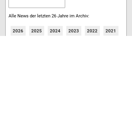
Alle News der letzten 26 Jahre im Archiv:
2026
2025
2024
2023
2022
2021
2020
2019
2018
2017
2016
2015
2014
2013
2012
2011
2010
2009
2008
2007
2006
2005
2004
2003
2002
2001
8762 Artikel online verfügbar
Webcams