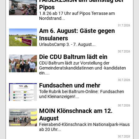
Pipos
1.8.26 ab 17 Uhr auf Pipos Terrasse am
Nordstrand...
31.7.2026
Am 6. August: Gäste gegen
Insulaners
UrlaubsCamp 3. - 7. August...
30.7.2026
Die CDU Baltrum lädt ein
CDU Baltrum lädt zur Vorstellung der
Gemeinderatskandidatinnen und -kandidaten
ein....
30.7.2026
Fundsachen und mehr
Tolle Rubrik bei Baltrum-Online: Fundsachen
und Kleinanzeigen!...
30.7.2026
MOIN Klönschnack am 12.
August
Feierabend-Klönschnack im Nationalpark-Haus
ab 20 Uhr...
30.7.2026