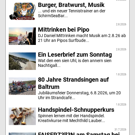
Burger, Bratwurst, Musik
... und ein neuer Tennistrainer an der
SchirmSeaBar...
2.8.2026
Mittrinken bei Pipo
DJ Daniel Mittrinken macht Musik am 2.8.26 ab
21 Uhr an Pipos Surfbude...
2.8.2026
Ein Leserbrief zum Sonntag
Wat den een sien Uhl, is den annern sien
Nachtigall...
1.8.2026
80 Jahre Strandsingen auf
Baltrum
Jubiläumsfeier Donnerstag, 6.8.2026, um 20
Uhr im Strandcafé...
1.8.2026
Handspindel-Schnupperkurs
Spinnen lernen mit der Handspindel.
Kreativkurse mit Mechthild Lauber...
31.7.2026
FAISERZ3ll3N am Samstag bei