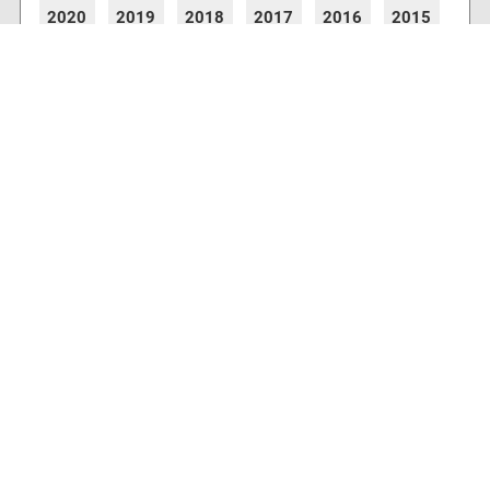
2020
2019
2018
2017
2016
2015
2014
2013
2012
2011
2010
2009
2008
2007
2006
2005
2004
2003
2002
2001
8771 Artikel online verfügbar
Webcams
Diverse Anbieter auf der Insel haben Webcams
installiert, die es Ihnen ermöglichen auch von
zu Hause aus den aktuellen Blick auf Ihre
Urlaubsinsel zu erhalten.