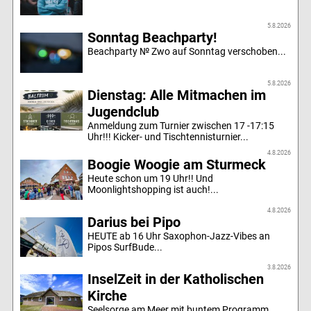
5.8.2026
Sonntag Beachparty!
Beachparty № Zwo auf Sonntag verschoben...
5.8.2026
Dienstag: Alle Mitmachen im
Jugendclub
Anmeldung zum Turnier zwischen 17 -17:15
Uhr!!! Kicker- und Tischtennisturnier...
4.8.2026
Boogie Woogie am Sturmeck
Heute schon um 19 Uhr!! Und
Moonlightshopping ist auch!...
4.8.2026
Darius bei Pipo
HEUTE ab 16 Uhr Saxophon-Jazz-Vibes an
Pipos SurfBude...
3.8.2026
InselZeit in der Katholischen
Kirche
Seelsorge am Meer mit buntem Programm