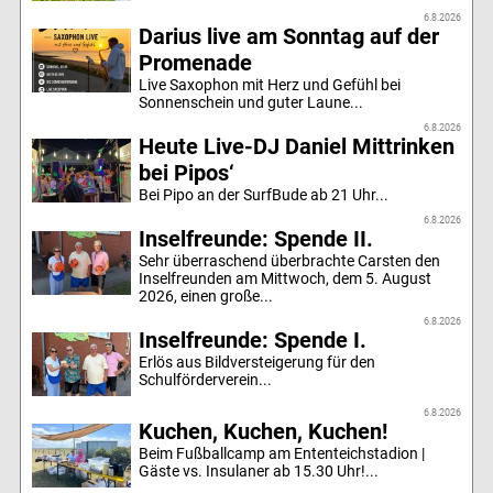
6.8.2026
Darius live am Sonntag auf der
Promenade
Live Saxophon mit Herz und Gefühl bei
Sonnenschein und guter Laune...
6.8.2026
Heute Live-DJ Daniel Mittrinken
bei Pipos‘
Bei Pipo an der SurfBude ab 21 Uhr...
6.8.2026
Inselfreunde: Spende II.
Sehr überraschend überbrachte Carsten den
Inselfreunden am Mittwoch, dem 5. August
2026, einen große...
6.8.2026
Inselfreunde: Spende I.
Erlös aus Bildversteigerung für den
Schulförderverein...
6.8.2026
Kuchen, Kuchen, Kuchen!
Beim Fußballcamp am Ententeichstadion |
Gäste vs. Insulaner ab 15.30 Uhr!...