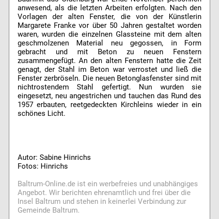
anwesend, als die letzten Arbeiten erfolgten. Nach den
Vorlagen der alten Fenster, die von der Künstlerin
Margarete Franke vor über 50 Jahren gestaltet worden
waren, wurden die einzelnen Glassteine mit dem alten
geschmolzenen Material neu gegossen, in Form
gebracht und mit Beton zu neuen Fenstern
zusammengefügt. An den alten Fenstern hatte die Zeit
genagt, der Stahl im Beton war verrostet und ließ die
Fenster zerbröseln. Die neuen Betonglasfenster sind mit
nichtrostendem Stahl gefertigt. Nun wurden sie
eingesetzt, neu angestrichen und tauchen das Rund des
1957 erbauten, reetgedeckten Kirchleins wieder in ein
schönes Licht.
Autor: Sabine Hinrichs
Fotos: Hinrichs
Baltrum-Online.de ist ein werbefreies und unabhängiges
Angebot. Wir berichten ehrenamtlich und frei über die
Insel Baltrum und stehen in keinerlei Verbindung zur
Gemeinde Baltrum.