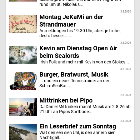
rund um St. Nikolaus...
3.8.2026
Montag JeKaMi an der
Strandmauer
Anmeldungen bis 19.30 Uhr, aber: je früher,
desto besser.......
3.8.2026
Kevin am Dienstag Open Air
beim Sealords
Irish Folk und mehr mit Kevin von den Stokes...
3.8.2026
Burger, Bratwurst, Musik
... und ein neuer Tennistrainer an der
SchirmSeaBar...
2.8.2026
Mittrinken bei Pipo
DJ Daniel Mittrinken macht Musik am 2.8.26 ab
21 Uhr an Pipos Surfbude...
2.8.2026
Ein Leserbrief zum Sonntag
Wat den een sien Uhl, is den annern sien
Nachtigall...