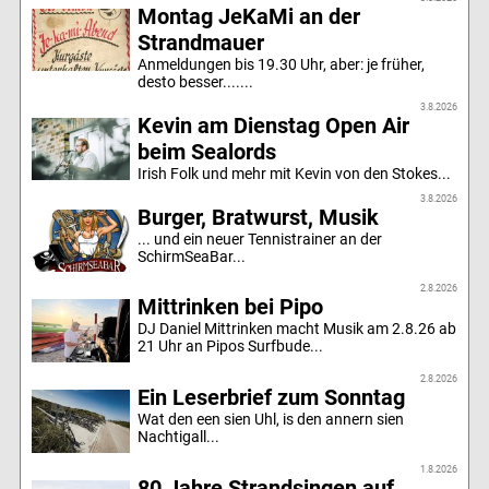
Montag JeKaMi an der
Strandmauer
Anmeldungen bis 19.30 Uhr, aber: je früher,
desto besser.......
3.8.2026
Kevin am Dienstag Open Air
beim Sealords
Irish Folk und mehr mit Kevin von den Stokes...
3.8.2026
Burger, Bratwurst, Musik
... und ein neuer Tennistrainer an der
SchirmSeaBar...
2.8.2026
Mittrinken bei Pipo
DJ Daniel Mittrinken macht Musik am 2.8.26 ab
21 Uhr an Pipos Surfbude...
2.8.2026
Ein Leserbrief zum Sonntag
Wat den een sien Uhl, is den annern sien
Nachtigall...
1.8.2026
80 Jahre Strandsingen auf