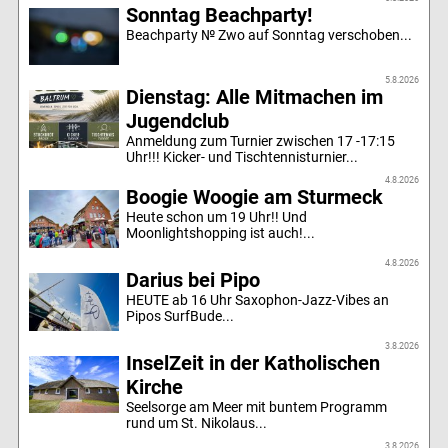
Sonntag Beachparty!
Beachparty № Zwo auf Sonntag verschoben...
5.8.2026
Dienstag: Alle Mitmachen im
Jugendclub
Anmeldung zum Turnier zwischen 17 -17:15
Uhr!!! Kicker- und Tischtennisturnier...
4.8.2026
Boogie Woogie am Sturmeck
Heute schon um 19 Uhr!! Und
Moonlightshopping ist auch!...
4.8.2026
Darius bei Pipo
HEUTE ab 16 Uhr Saxophon-Jazz-Vibes an
Pipos SurfBude...
3.8.2026
InselZeit in der Katholischen
Kirche
Seelsorge am Meer mit buntem Programm
rund um St. Nikolaus...
3.8.2026