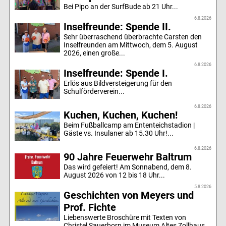
Bei Pipo an der SurfBude ab 21 Uhr...
6.8.2026
Inselfreunde: Spende II.
Sehr überraschend überbrachte Carsten den
Inselfreunden am Mittwoch, dem 5. August
2026, einen große...
6.8.2026
Inselfreunde: Spende I.
Erlös aus Bildversteigerung für den
Schulförderverein...
6.8.2026
Kuchen, Kuchen, Kuchen!
Beim Fußballcamp am Ententeichstadion |
Gäste vs. Insulaner ab 15.30 Uhr!...
6.8.2026
90 Jahre Feuerwehr Baltrum
Das wird gefeiert! Am Sonnabend, dem 8.
August 2026 von 12 bis 18 Uhr...
5.8.2026
Geschichten von Meyers und
Prof. Fichte
Liebenswerte Broschüre mit Texten von
Christel Sauerborn im Museum Altes Zollhaus...