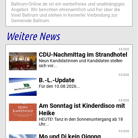
Baltrum-Online.de ist ein werbefreies und unabhängiges
Angebot. Wir berichten ehrenamtlich und frei über die
Insel Baltrum und stehen in keinerlei Verbindung zur
Gemeinde Baltrum.
Weitere News
9.8.2026
CDU-Nachmittag im Strandhotel
Neun Kandidatinnen und Kandidaten stellen
sich vor...
9.8.2026
B.-L.-Update
Für den 10.08.2026...
9.8.2026
Am Sonntag ist Kinderdisco mit
Heike
HEUTE! Tanz in den Sonnenuntergang ab 18
Uhr...
9.8.2026
Mo und Di kein Qigong