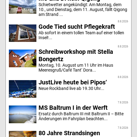
Schietwetter angekündigt: Am Montag, dem
10., und Dienstag, dem 11. August, fällt Qigong
am Strand ...
8.8.2026
Gode Tied sucht Pflegekraft
Ab sofort in einem tollen Team auf einer tollen
Insel!...
8.8.2026
Schreibworkshop mit Stella
Bongertz
Montag, 10. August um 11 Uhr im Haus
Meeresgruß/Café Tant‘ Dora...
8.8.2026
JustLive heute bei Pipos‘
Neue Rockband live ab 19.30 Uhr...
7.8.2026
MS Baltrum I in der Werft
Ersatz durch Baltrum III mit Baltrum II – Bitte
Änderungen im Fahrplan beachten...
7.8.2026
80 Jahre Strandsingen