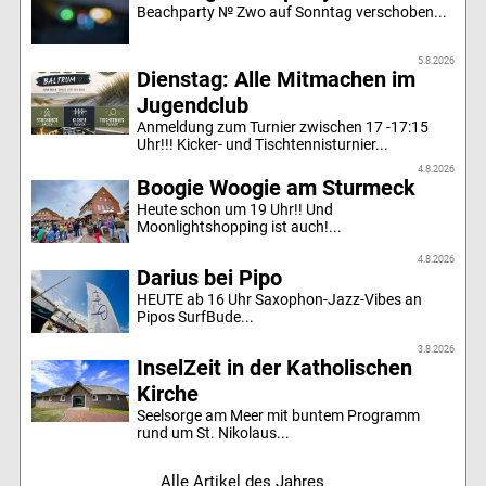
Beachparty № Zwo auf Sonntag verschoben...
5.8.2026
Dienstag: Alle Mitmachen im
Jugendclub
Anmeldung zum Turnier zwischen 17 -17:15
Uhr!!! Kicker- und Tischtennisturnier...
4.8.2026
Boogie Woogie am Sturmeck
Heute schon um 19 Uhr!! Und
Moonlightshopping ist auch!...
4.8.2026
Darius bei Pipo
HEUTE ab 16 Uhr Saxophon-Jazz-Vibes an
Pipos SurfBude...
3.8.2026
InselZeit in der Katholischen
Kirche
Seelsorge am Meer mit buntem Programm
rund um St. Nikolaus...
Alle Artikel des Jahres