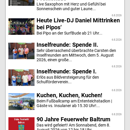
Live Saxophon mit Herz und Gefühl bei
Sonnenschein und guter Laune...
6.8.2026
Heute Live-DJ Daniel Mittrinken
bei Pipos‘
Bei Pipo an der SurfBude ab 21 Uhr...
6.8.2026
Inselfreunde: Spende II.
Sehr überraschend überbrachte Carsten den
Inselfreunden am Mittwoch, dem 5. August
2026, einen große...
6.8.2026
Inselfreunde: Spende I.
Erlös aus Bildversteigerung für den
Schulförderverein...
6.8.2026
Kuchen, Kuchen, Kuchen!
Beim Fußballcamp am Ententeichstadion |
Gäste vs. Insulaner ab 15.30 Uhr!...
6.8.2026
90 Jahre Feuerwehr Baltrum
Das wird gefeiert! Am Sonnabend, dem 8.
August 2026 von 12 bis 18 Uhr...