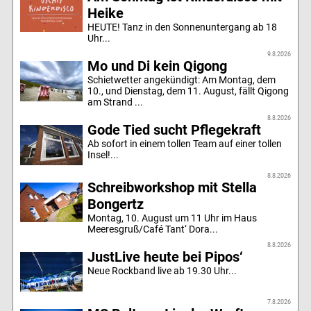
Heike
HEUTE! Tanz in den Sonnenuntergang ab 18
Uhr...
9.8.2026
Mo und Di kein Qigong
Schietwetter angekündigt: Am Montag, dem
10., und Dienstag, dem 11. August, fällt Qigong
am Strand ...
8.8.2026
Gode Tied sucht Pflegekraft
Ab sofort in einem tollen Team auf einer tollen
Insel!...
8.8.2026
Schreibworkshop mit Stella
Bongertz
Montag, 10. August um 11 Uhr im Haus
Meeresgruß/Café Tant‘ Dora...
8.8.2026
JustLive heute bei Pipos‘
Neue Rockband live ab 19.30 Uhr...
7.8.2026