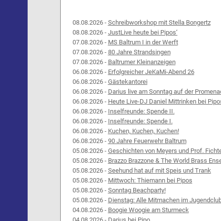
08.08.2026 -
Schreibworkshop mit Stella Bongertz
08.08.2026 -
JustLive heute bei Pipos‘
07.08.2026 -
MS Baltrum I in der Werft
07.08.2026 -
80 Jahre Strandsingen
07.08.2026 -
Baltrumer Kleinanzeigen
06.08.2026 -
Erfolgreicher JeKaMi-Abend 26
06.08.2026 -
Gästekantorei
06.08.2026 -
Darius live am Sonntag auf der Promena
06.08.2026 -
Heute Live-DJ Daniel Mittrinken bei Pipo
06.08.2026 -
Inselfreunde: Spende II.
06.08.2026 -
Inselfreunde: Spende I.
06.08.2026 -
Kuchen, Kuchen, Kuchen!
06.08.2026 -
90 Jahre Feuerwehr Baltrum
05.08.2026 -
Geschichten von Meyers und Prof. Ficht
05.08.2026 -
Brazzo Brazzone & The World Brass Ens
05.08.2026 -
Seehund hat auf mit Speis und Trank
05.08.2026 -
Mittwoch: Thiemann bei Pipos
05.08.2026 -
Sonntag Beachparty!
05.08.2026 -
Dienstag: Alle Mitmachen im Jugendclu
04.08.2026 -
Boogie Woogie am Sturmeck
04.08.2026 -
Darius bei Pipo