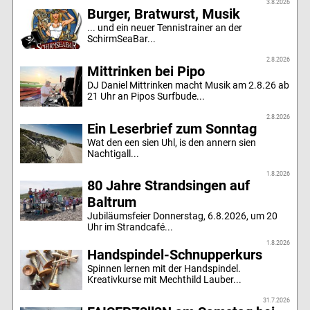
3.8.2026
Burger, Bratwurst, Musik
... und ein neuer Tennistrainer an der
SchirmSeaBar...
2.8.2026
Mittrinken bei Pipo
DJ Daniel Mittrinken macht Musik am 2.8.26 ab
21 Uhr an Pipos Surfbude...
2.8.2026
Ein Leserbrief zum Sonntag
Wat den een sien Uhl, is den annern sien
Nachtigall...
1.8.2026
80 Jahre Strandsingen auf
Baltrum
Jubiläumsfeier Donnerstag, 6.8.2026, um 20
Uhr im Strandcafé...
1.8.2026
Handspindel-Schnupperkurs
Spinnen lernen mit der Handspindel.
Kreativkurse mit Mechthild Lauber...
31.7.2026