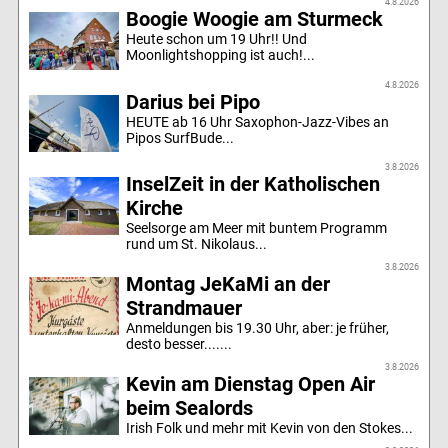
4.8.2026
Boogie Woogie am Sturmeck
Heute schon um 19 Uhr!! Und
Moonlightshopping ist auch!...
4.8.2026
Darius bei Pipo
HEUTE ab 16 Uhr Saxophon-Jazz-Vibes an
Pipos SurfBude...
3.8.2026
InselZeit in der Katholischen
Kirche
Seelsorge am Meer mit buntem Programm
rund um St. Nikolaus...
3.8.2026
Montag JeKaMi an der
Strandmauer
Anmeldungen bis 19.30 Uhr, aber: je früher,
desto besser.......
3.8.2026
Kevin am Dienstag Open Air
beim Sealords
Irish Folk und mehr mit Kevin von den Stokes...