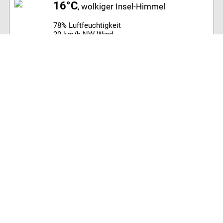
16°C
, wolkiger Insel-Himmel
78% Luftfeuchtigkeit
30 km/h NW Wind
Archiv
Volltextsuche:
Alle News der letzten 26 Jahre im Archiv:
2026
2025
2024
2023
2022
2021
2020
2019
2018
2017
2016
2015
2014
2013
2012
2011
2010
2009
2008
2007
2006
2005
2004
2003