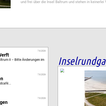
und frei über die Insel Baltrum und stehen in keinerle
7.8.2026
Werft
Inselrundg
altrum II – Bitte Änderungen im
7.8.2026
en
dcafé...
7.8.2026
igen