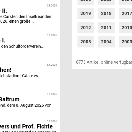
6.8.2026
II.
2019
2018
201
e Carsten den Inselfreunden
26, einen große...
2012
2011
201
6.8.2026
 I.
2005
2004
200
 den Schulförderverein...
8773 Artikel online verfügba
6.8.2026
hen!
chstadion | Gäste vs.
6.8.2026
Baltrum
end, dem 8. August 2026 von
5.8.2026
ers und Prof. Fichte