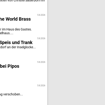
xten von Christel Sauerborn im
5.8.2026
he World Brass
r im Haus des Gastes.
elhaus....
5.8.2026
Speis und Trank
orf an der Inselglocke...
5.8.2026
bei Pipos
5.8.2026
g verschoben...