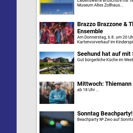
Liebenswerte Broschüre mit Te
Museum Altes Zollhaus...
Brazzo Brazzone & T
Ensemble
Am Donnerstag, 6.8. um 20 Uh
Kartenvorverkauf im Kinderspi
Seehund hat auf mit 
Gut bürgerliche Küche im Westd
Mittwoch: Thiemann 
ab 18 Uhr ...
Sonntag Beachparty!
Beachparty № Zwo auf Sonnta