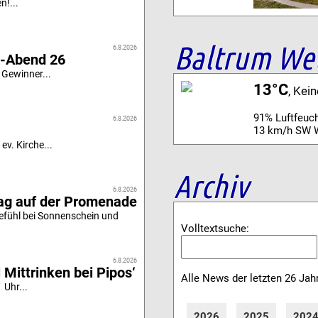
n!...
Baltrum We
6.8.2026
i-Abend 26
 Gewinner...
13°C
, Kei
91% Luftfeuch
6.8.2026
13 km/h SW 
ev. Kirche...
Archiv
6.8.2026
tag auf der Promenade
efühl bei Sonnenschein und
Volltextsuche:
6.8.2026
 Mittrinken bei Pipos‘
Alle News der letzten 26 Jah
 Uhr...
2026
2025
202