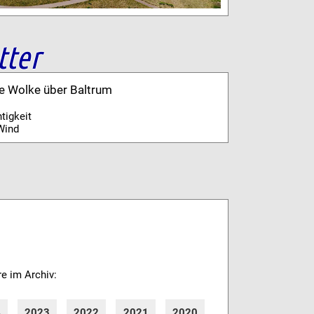
tter
ne Wolke über Baltrum
tigkeit
Wind
re im Archiv:
4
2023
2022
2021
2020