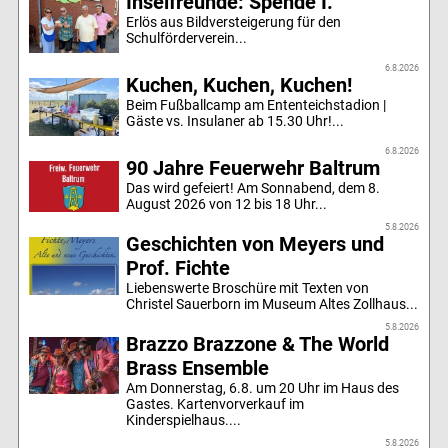
Inselfreunde: Spende I.
Erlös aus Bildversteigerung für den
Schulförderverein...
6.8.2026
Kuchen, Kuchen, Kuchen!
Beim Fußballcamp am Ententeichstadion |
Gäste vs. Insulaner ab 15.30 Uhr!...
6.8.2026
90 Jahre Feuerwehr Baltrum
Das wird gefeiert! Am Sonnabend, dem 8.
August 2026 von 12 bis 18 Uhr...
5.8.2026
Geschichten von Meyers und
Prof. Fichte
Liebenswerte Broschüre mit Texten von
Christel Sauerborn im Museum Altes Zollhaus...
5.8.2026
Brazzo Brazzone & The World
Brass Ensemble
Am Donnerstag, 6.8. um 20 Uhr im Haus des
Gastes. Kartenvorverkauf im
Kinderspielhaus....
5.8.2026