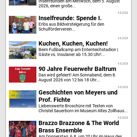
Inselfreunden am Mittwoch, dem 5. August
2026, einen große...
6.8.2026
Inselfreunde: Spende I.
Erlös aus Bildversteigerung für den
Schulförderverein...
6.8.2026
Kuchen, Kuchen, Kuchen!
Beim Fußballcamp am Ententeichstadion |
Gäste vs. Insulaner ab 15.30 Uhr!...
6.8.2026
90 Jahre Feuerwehr Baltrum
Das wird gefeiert! Am Sonnabend, dem 8.
August 2026 von 12 bis 18 Uhr...
5.8.2026
Geschichten von Meyers und
Prof. Fichte
Liebenswerte Broschüre mit Texten von
Christel Sauerborn im Museum Altes Zollhaus...
5.8.2026
Brazzo Brazzone & The World
Brass Ensemble
Am Donnerstag, 6.8. um 20 Uhr im Haus des