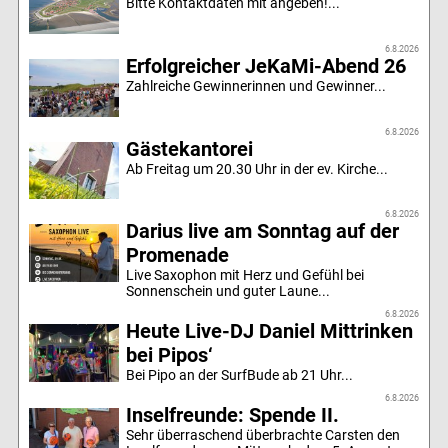
Bitte Kontaktdaten mit angeben!...
6.8.2026
Erfolgreicher JeKaMi-Abend 26
Zahlreiche Gewinnerinnen und Gewinner...
6.8.2026
Gästekantorei
Ab Freitag um 20.30 Uhr in der ev. Kirche...
6.8.2026
Darius live am Sonntag auf der
Promenade
Live Saxophon mit Herz und Gefühl bei
Sonnenschein und guter Laune...
6.8.2026
Heute Live-DJ Daniel Mittrinken
bei Pipos‘
Bei Pipo an der SurfBude ab 21 Uhr...
6.8.2026
Inselfreunde: Spende II.
Sehr überraschend überbrachte Carsten den