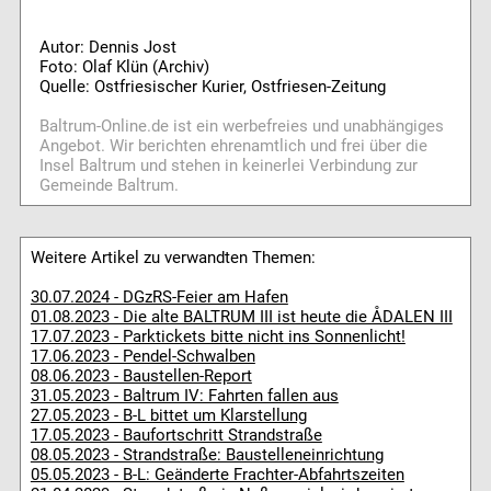
Autor: Dennis Jost
Foto: Olaf Klün (Archiv)
Quelle: Ostfriesischer Kurier, Ostfriesen-Zeitung
Baltrum-Online.de ist ein werbefreies und unabhängiges
Angebot. Wir berichten ehrenamtlich und frei über die
Insel Baltrum und stehen in keinerlei Verbindung zur
Gemeinde Baltrum.
Weitere Artikel zu verwandten Themen:
30.07.2024 - DGzRS-Feier am Hafen
01.08.2023 - Die alte BALTRUM III ist heute die ÅDALEN III
17.07.2023 - Parktickets bitte nicht ins Sonnenlicht!
17.06.2023 - Pendel-Schwalben
08.06.2023 - Baustellen-Report
31.05.2023 - Baltrum IV: Fahrten fallen aus
27.05.2023 - B-L bittet um Klarstellung
17.05.2023 - Baufortschritt Strandstraße
08.05.2023 - Strandstraße: Baustelleneinrichtung
05.05.2023 - B-L: Geänderte Frachter-Abfahrtszeiten