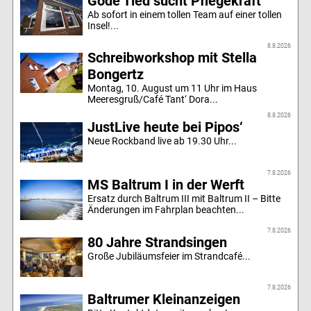
Gode Tied sucht Pflegekraft
Ab sofort in einem tollen Team auf einer tollen
Insel!...
8.8.2026
Schreibworkshop mit Stella
Bongertz
Montag, 10. August um 11 Uhr im Haus
Meeresgruß/Café Tant‘ Dora...
8.8.2026
JustLive heute bei Pipos‘
Neue Rockband live ab 19.30 Uhr...
7.8.2026
MS Baltrum I in der Werft
Ersatz durch Baltrum III mit Baltrum II – Bitte
Änderungen im Fahrplan beachten...
7.8.2026
80 Jahre Strandsingen
Große Jubiläumsfeier im Strandcafé...
7.8.2026
Baltrumer Kleinanzeigen