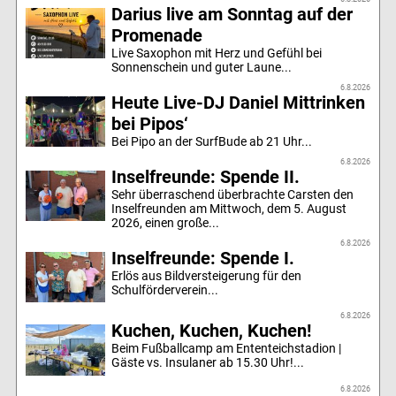
Darius live am Sonntag auf der
Promenade
Live Saxophon mit Herz und Gefühl bei
Sonnenschein und guter Laune...
6.8.2026
Heute Live-DJ Daniel Mittrinken
bei Pipos‘
Bei Pipo an der SurfBude ab 21 Uhr...
6.8.2026
Inselfreunde: Spende II.
Sehr überraschend überbrachte Carsten den
Inselfreunden am Mittwoch, dem 5. August
2026, einen große...
6.8.2026
Inselfreunde: Spende I.
Erlös aus Bildversteigerung für den
Schulförderverein...
6.8.2026
Kuchen, Kuchen, Kuchen!
Beim Fußballcamp am Ententeichstadion |
Gäste vs. Insulaner ab 15.30 Uhr!...
6.8.2026