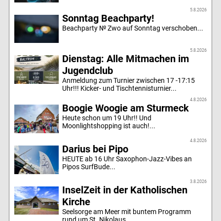
5.8.2026
Sonntag Beachparty!
Beachparty № Zwo auf Sonntag verschoben...
5.8.2026
Dienstag: Alle Mitmachen im
Jugendclub
Anmeldung zum Turnier zwischen 17 -17:15
Uhr!!! Kicker- und Tischtennisturnier...
4.8.2026
Boogie Woogie am Sturmeck
Heute schon um 19 Uhr!! Und
Moonlightshopping ist auch!...
4.8.2026
Darius bei Pipo
HEUTE ab 16 Uhr Saxophon-Jazz-Vibes an
Pipos SurfBude...
3.8.2026
InselZeit in der Katholischen
Kirche
Seelsorge am Meer mit buntem Programm
rund um St. Nikolaus...