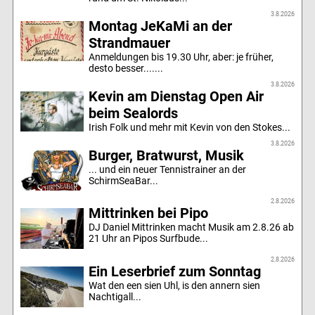
3.8.2026
Montag JeKaMi an der
Strandmauer
Anmeldungen bis 19.30 Uhr, aber: je früher,
desto besser.......
3.8.2026
Kevin am Dienstag Open Air
beim Sealords
Irish Folk und mehr mit Kevin von den Stokes...
3.8.2026
Burger, Bratwurst, Musik
... und ein neuer Tennistrainer an der
SchirmSeaBar...
2.8.2026
Mittrinken bei Pipo
DJ Daniel Mittrinken macht Musik am 2.8.26 ab
21 Uhr an Pipos Surfbude...
2.8.2026
Ein Leserbrief zum Sonntag
Wat den een sien Uhl, is den annern sien
Nachtigall...