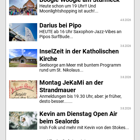
Heute schon um 19 Uhr!! Und
Moonlightshopping ist auch!...
4.8.2026
Darius bei Pipo
HEUTE ab 16 Uhr Saxophon-Jazz-Vibes an
Pipos SurfBude...
3.8.2026
InselZeit in der Katholischen
Kirche
Seelsorge am Meer mit buntem Programm
rund um St. Nikolaus...
3.8.2026
Montag JeKaMi an der
Strandmauer
Anmeldungen bis 19.30 Uhr, aber: je früher,
desto besser.......
3.8.2026
Kevin am Dienstag Open Air
beim Sealords
Irish Folk und mehr mit Kevin von den Stokes...