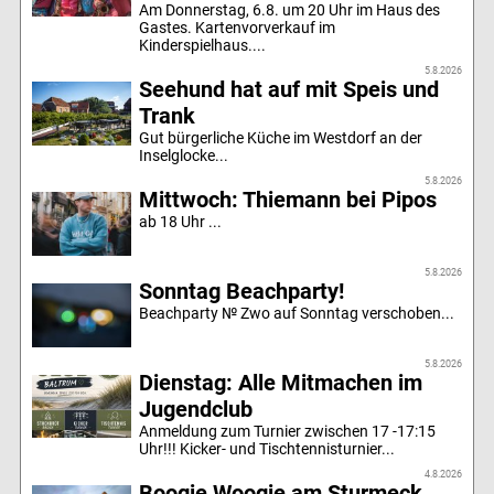
Am Donnerstag, 6.8. um 20 Uhr im Haus des
Gastes. Kartenvorverkauf im
Kinderspielhaus....
5.8.2026
Seehund hat auf mit Speis und
Trank
Gut bürgerliche Küche im Westdorf an der
Inselglocke...
5.8.2026
Mittwoch: Thiemann bei Pipos
ab 18 Uhr ...
5.8.2026
Sonntag Beachparty!
Beachparty № Zwo auf Sonntag verschoben...
5.8.2026
Dienstag: Alle Mitmachen im
Jugendclub
Anmeldung zum Turnier zwischen 17 -17:15
Uhr!!! Kicker- und Tischtennisturnier...
4.8.2026
Boogie Woogie am Sturmeck