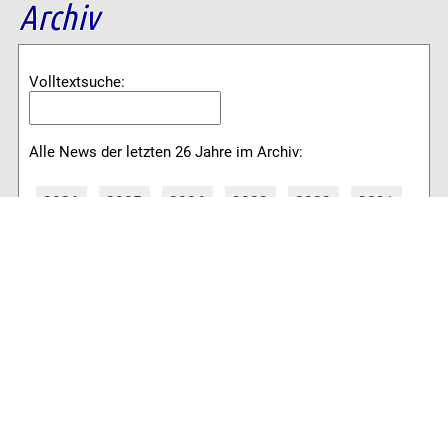
Archiv
Volltextsuche:
Alle News der letzten 26 Jahre im Archiv:
2026
2025
2024
2023
2022
2021
2020
2019
2018
2017
2016
2015
2014
2013
2012
2011
2010
2009
2008
2007
2006
2005
2004
2003
2002
2001
8776 Artikel online verfügbar