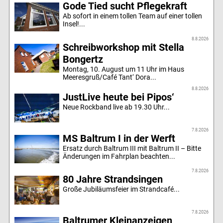
Gode Tied sucht Pflegekraft
Ab sofort in einem tollen Team auf einer tollen
Insel!...
8.8.2026
Schreibworkshop mit Stella
Bongertz
Montag, 10. August um 11 Uhr im Haus
Meeresgruß/Café Tant‘ Dora...
8.8.2026
JustLive heute bei Pipos‘
Neue Rockband live ab 19.30 Uhr...
7.8.2026
MS Baltrum I in der Werft
Ersatz durch Baltrum III mit Baltrum II – Bitte
Änderungen im Fahrplan beachten...
7.8.2026
80 Jahre Strandsingen
Große Jubiläumsfeier im Strandcafé...
7.8.2026
Baltrumer Kleinanzeigen