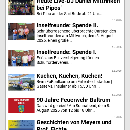
Heute Live-DJ Daniel Mittrinken
bei Pipos‘
Bei Pipo an der SurfBude ab 21 Uhr...
6.8.2026
Inselfreunde: Spende II.
Sehr überraschend überbrachte Carsten den
Inselfreunden am Mittwoch, dem 5. August
2026, einen große...
6.8.2026
Inselfreunde: Spende I.
Erlös aus Bildversteigerung für den
Schulförderverein...
6.8.2026
Kuchen, Kuchen, Kuchen!
Beim Fußballcamp am Ententeichstadion |
Gäste vs. Insulaner ab 15.30 Uhr!...
6.8.2026
90 Jahre Feuerwehr Baltrum
Das wird gefeiert! Am Sonnabend, dem 8.
August 2026 von 12 bis 18 Uhr...
5.8.2026
Geschichten von Meyers und
Prof. Fichte