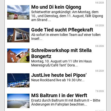
9.8.2026
Mo und Di kein Qigong
Schietwetter angekündigt: Am Montag, dem
10., und Dienstag, dem 11. August, fällt Qigong
am Strand ...
8.8.2026
Gode Tied sucht Pflegekraft
Ab sofort in einem tollen Team auf einer tollen
Insel!...
8.8.2026
Schreibworkshop mit Stella
Bongertz
Montag, 10. August um 11 Uhr im Haus
Meeresgruß/Café Tant‘ Dora...
8.8.2026
JustLive heute bei Pipos‘
Neue Rockband live ab 19.30 Uhr...
7.8.2026
MS Baltrum I in der Werft
Ersatz durch Baltrum III mit Baltrum II – Bitte
Änderungen im Fahrplan beachten...