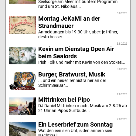
Seelsorge am Meer mit buntem Programm
rund um St. Nikolaus...
3.8.2026
Montag JeKaMi an der
Strandmauer
Anmeldungen bis 19.30 Uhr, aber: je früher,
desto besser.......
3.8.2026
Kevin am Dienstag Open Air
beim Sealords
Irish Folk und mehr mit Kevin von den Stokes...
3.8.2026
Burger, Bratwurst, Musik
... und ein neuer Tennistrainer an der
SchirmSeaBar...
2.8.2026
Mittrinken bei Pipo
DJ Daniel Mittrinken macht Musik am 2.8.26 ab
21 Uhr an Pipos Surfbude...
2.8.2026
Ein Leserbrief zum Sonntag
Wat den een sien Uhl, is den annern sien
Nachtigall...