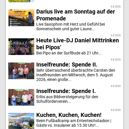
6.8.2026
Darius live am Sonntag auf der
Promenade
Live Saxophon mit Herz und Gefühl bei
Sonnenschein und guter Laune...
6.8.2026
Heute Live-DJ Daniel Mittrinken
bei Pipos‘
Bei Pipo an der SurfBude ab 21 Uhr...
6.8.2026
Inselfreunde: Spende II.
Sehr überraschend überbrachte Carsten den
Inselfreunden am Mittwoch, dem 5. August
2026, einen große...
6.8.2026
Inselfreunde: Spende I.
Erlös aus Bildversteigerung für den
Schulförderverein...
6.8.2026
Kuchen, Kuchen, Kuchen!
Beim Fußballcamp am Ententeichstadion |
Gäste vs. Insulaner ab 15.30 Uhr!...