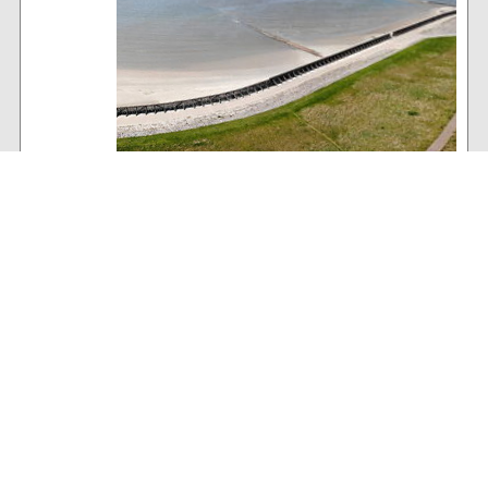
Baltrum Wetter
16°C
, wolkiger Insel-Himmel
79% Luftfeuchtigkeit
30 km/h NW Wind
Archiv
Volltextsuche: