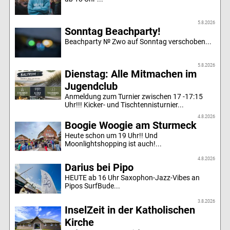
5.8.2026
Sonntag Beachparty!
Beachparty № Zwo auf Sonntag verschoben...
5.8.2026
Dienstag: Alle Mitmachen im
Jugendclub
Anmeldung zum Turnier zwischen 17 -17:15
Uhr!!! Kicker- und Tischtennisturnier...
4.8.2026
Boogie Woogie am Sturmeck
Heute schon um 19 Uhr!! Und
Moonlightshopping ist auch!...
4.8.2026
Darius bei Pipo
HEUTE ab 16 Uhr Saxophon-Jazz-Vibes an
Pipos SurfBude...
3.8.2026
InselZeit in der Katholischen
Kirche