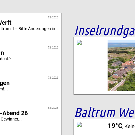
7.8.2026
Werft
Inselrundg
altrum II – Bitte Änderungen im
7.8.2026
en
dcafé...
7.8.2026
igen
n!...
Baltrum We
6.8.2026
i-Abend 26
 Gewinner...
19°C
, Kei