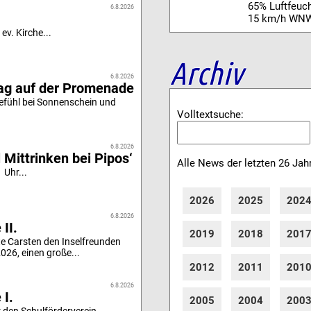
65% Luftfeuch
6.8.2026
15 km/h WN
ev. Kirche...
Archiv
6.8.2026
tag auf der Promenade
efühl bei Sonnenschein und
Volltextsuche:
6.8.2026
 Mittrinken bei Pipos‘
Alle News der letzten 26 Jah
 Uhr...
2026
2025
202
6.8.2026
II.
2019
2018
201
e Carsten den Inselfreunden
26, einen große...
2012
2011
201
6.8.2026
 I.
2005
2004
200
 den Schulförderverein...