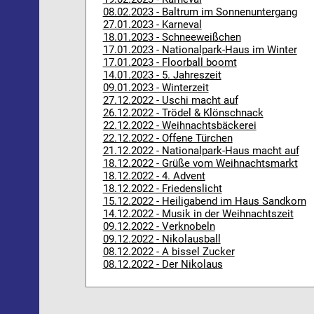
08.02.2023 - Baltrum im Sonnenuntergang
27.01.2023 - Karneval
18.01.2023 - Schneeweißchen
17.01.2023 - Nationalpark-Haus im Winter
17.01.2023 - Floorball boomt
14.01.2023 - 5. Jahreszeit
09.01.2023 - Winterzeit
27.12.2022 - Uschi macht auf
26.12.2022 - Trödel & Klönschnack
22.12.2022 - Weihnachtsbäckerei
22.12.2022 - Offene Türchen
21.12.2022 - Nationalpark-Haus macht auf
18.12.2022 - Grüße vom Weihnachtsmarkt
18.12.2022 - 4. Advent
18.12.2022 - Friedenslicht
15.12.2022 - Heiligabend im Haus Sandkorn
14.12.2022 - Musik in der Weihnachtszeit
09.12.2022 - Verknobeln
09.12.2022 - Nikolausball
08.12.2022 - A bissel Zucker
08.12.2022 - Der Nikolaus