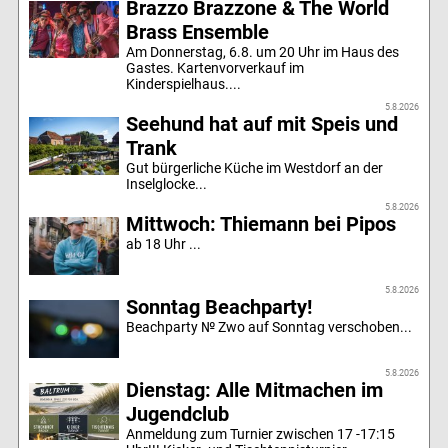
Brazzo Brazzone & The World
Brass Ensemble
Am Donnerstag, 6.8. um 20 Uhr im Haus des
Gastes. Kartenvorverkauf im
Kinderspielhaus....
5.8.2026
Seehund hat auf mit Speis und
Trank
Gut bürgerliche Küche im Westdorf an der
Inselglocke...
5.8.2026
Mittwoch: Thiemann bei Pipos
ab 18 Uhr ...
5.8.2026
Sonntag Beachparty!
Beachparty № Zwo auf Sonntag verschoben...
5.8.2026
Dienstag: Alle Mitmachen im
Jugendclub
Anmeldung zum Turnier zwischen 17 -17:15