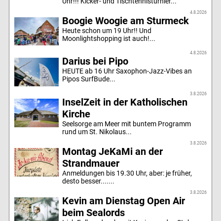
Uhr!!! Kicker- und Tischtennisturnier...
4.8.2026
Boogie Woogie am Sturmeck
Heute schon um 19 Uhr!! Und
Moonlightshopping ist auch!...
4.8.2026
Darius bei Pipo
HEUTE ab 16 Uhr Saxophon-Jazz-Vibes an
Pipos SurfBude...
3.8.2026
InselZeit in der Katholischen
Kirche
Seelsorge am Meer mit buntem Programm
rund um St. Nikolaus...
3.8.2026
Montag JeKaMi an der
Strandmauer
Anmeldungen bis 19.30 Uhr, aber: je früher,
desto besser.......
3.8.2026
Kevin am Dienstag Open Air
beim Sealords