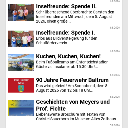
6.8.2026
Inselfreunde: Spende II.
Sehr überraschend überbrachte Carsten den
Inselfreunden am Mittwoch, dem 5. August
2026, einen große...
6.8.2026
Inselfreunde: Spende I.
Erlös aus Bildversteigerung für den
Schulförderverein...
6.8.2026
Kuchen, Kuchen, Kuchen!
Beim Fußballcamp am Ententeichstadion |
Gäste vs. Insulaner ab 15.30 Uhr!...
6.8.2026
90 Jahre Feuerwehr Baltrum
Das wird gefeiert! Am Sonnabend, dem 8.
August 2026 von 12 bis 18 Uhr...
5.8.2026
Geschichten von Meyers und
Prof. Fichte
Liebenswerte Broschüre mit Texten von
Christel Sauerborn im Museum Altes Zollhaus...
5.8.2026