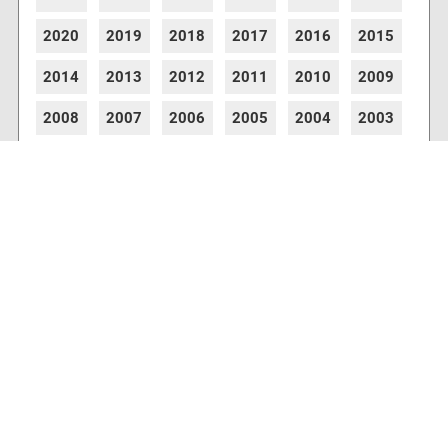
2020
2019
2018
2017
2016
2015
2014
2013
2012
2011
2010
2009
2008
2007
2006
2005
2004
2003
2002
2001
8773 Artikel online verfügbar
Webcams
Diverse Anbieter auf der Insel haben Webcams
installiert, die es Ihnen ermöglichen auch von
zu Hause aus den aktuellen Blick auf Ihre
Urlaubsinsel zu erhalten.