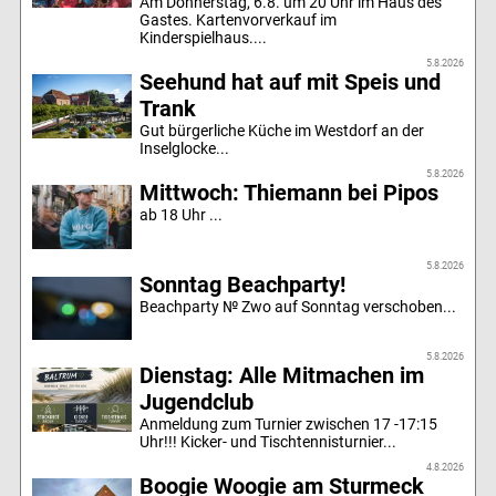
Am Donnerstag, 6.8. um 20 Uhr im Haus des
Gastes. Kartenvorverkauf im
Kinderspielhaus....
5.8.2026
Seehund hat auf mit Speis und
Trank
Gut bürgerliche Küche im Westdorf an der
Inselglocke...
5.8.2026
Mittwoch: Thiemann bei Pipos
ab 18 Uhr ...
5.8.2026
Sonntag Beachparty!
Beachparty № Zwo auf Sonntag verschoben...
5.8.2026
Dienstag: Alle Mitmachen im
Jugendclub
Anmeldung zum Turnier zwischen 17 -17:15
Uhr!!! Kicker- und Tischtennisturnier...
4.8.2026
Boogie Woogie am Sturmeck