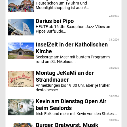
Heute schon um 19 Uhr!! Und
Moonlightshopping ist auch!...
4.8.2026
Darius bei Pipo
HEUTE ab 16 Uhr Saxophon-Jazz-Vibes an
Pipos SurfBude...
3.8.2026
InselZeit in der Katholischen
Kirche
Seelsorge am Meer mit buntem Programm
rund um St. Nikolaus...
3.8.2026
Montag JeKaMi an der
Strandmauer
Anmeldungen bis 19.30 Uhr, aber: je früher,
desto besser.......
3.8.2026
Kevin am Dienstag Open Air
beim Sealords
Irish Folk und mehr mit Kevin von den Stokes...
3.8.2026
Burger, Bratwurst, Musik