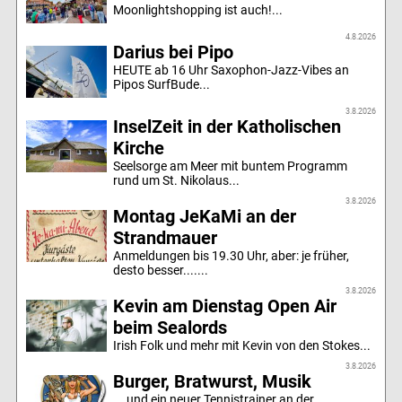
Moonlightshopping ist auch!...
4.8.2026
Darius bei Pipo
HEUTE ab 16 Uhr Saxophon-Jazz-Vibes an
Pipos SurfBude...
3.8.2026
InselZeit in der Katholischen
Kirche
Seelsorge am Meer mit buntem Programm
rund um St. Nikolaus...
3.8.2026
Montag JeKaMi an der
Strandmauer
Anmeldungen bis 19.30 Uhr, aber: je früher,
desto besser.......
3.8.2026
Kevin am Dienstag Open Air
beim Sealords
Irish Folk und mehr mit Kevin von den Stokes...
3.8.2026
Burger, Bratwurst, Musik
... und ein neuer Tennistrainer an der