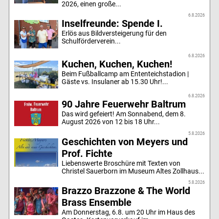
2026, einen große...
6.8.2026
Inselfreunde: Spende I.
Erlös aus Bildversteigerung für den
Schulförderverein...
6.8.2026
Kuchen, Kuchen, Kuchen!
Beim Fußballcamp am Ententeichstadion |
Gäste vs. Insulaner ab 15.30 Uhr!...
6.8.2026
90 Jahre Feuerwehr Baltrum
Das wird gefeiert! Am Sonnabend, dem 8.
August 2026 von 12 bis 18 Uhr...
5.8.2026
Geschichten von Meyers und
Prof. Fichte
Liebenswerte Broschüre mit Texten von
Christel Sauerborn im Museum Altes Zollhaus...
5.8.2026
Brazzo Brazzone & The World
Brass Ensemble
Am Donnerstag, 6.8. um 20 Uhr im Haus des