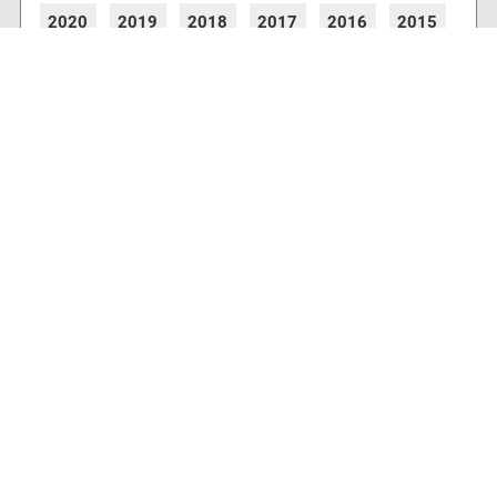
2020
2019
2018
2017
2016
2015
2014
2013
2012
2011
2010
2009
2008
2007
2006
2005
2004
2003
2002
2001
8773 Artikel online verfügbar
Webcams
Diverse Anbieter auf der Insel haben Webcams
installiert, die es Ihnen ermöglichen auch von
zu Hause aus den aktuellen Blick auf Ihre
Urlaubsinsel zu erhalten.