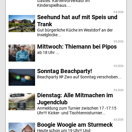
Gastes. Kartenvorverkauf im
Kinderspielhaus....
5.8.2026
Seehund hat auf mit Speis und
Trank
Gut bürgerliche Küche im Westdorf an der
Inselglocke...
5.8.2026
Mittwoch: Thiemann bei Pipos
ab 18 Uhr ...
5.8.2026
Sonntag Beachparty!
Beachparty № Zwo auf Sonntag verschoben...
5.8.2026
Dienstag: Alle Mitmachen im
Jugendclub
Anmeldung zum Turnier zwischen 17 -17:15
Uhr!!! Kicker- und Tischtennisturnier...
4.8.2026
Boogie Woogie am Sturmeck
Heute schon um 19 Uhr!! Und