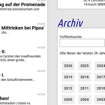
62% Luftfeuch
6.8.2026
tag auf der Promenade
14 km/h WN
efühl bei Sonnenschein und
Archiv
6.8.2026
 Mittrinken bei Pipos‘
 Uhr...
Volltextsuche:
6.8.2026
II.
Alle News der letzten 26 Jah
e Carsten den Inselfreunden
26, einen große...
2026
2025
202
6.8.2026
 I.
2019
2018
201
 den Schulförderverein...
2012
2011
201
6.8.2026
hen!
2005
2004
200
chstadion | Gäste vs.