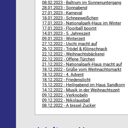
08.02.2023 - Baltrum im Sonnenuntergang
28.01.2023 - Sonnabend
27.01.2023 - Karneval
18.01.2023 - Schneeweißchen
17.01.2023 - Nationalpark-Haus im Winter
17.01.2023 - Floorball boomt
14.01.2023 - 5. Jahreszeit
09.01.2023 - Winterzeit
27.12.2022 - Uschi macht auf
26.12.2022 - Trödel & Klönschnack
22.12.2022 - Weihnachtsbäckerei
22.12.2022 - Offene Türchen
21.12.2022 - Nationalpark-Haus macht auf
18.12.2022 - Grüße vom Weihnachtsmarkt
18.12.2022 - 4. Advent
18.12.2022 - Friedenslicht
15.12.2022 - Heiligabend im Haus Sandkorn
14.12.2022 - Musik in der Weihnachtszeit
09.12.2022 - Verknobeln
09.12.2022 - Nikolausball
08.12.2022 - A bissel Zucker