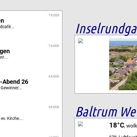
7.8.2026
en
Inselrundg
dcafé...
7.8.2026
igen
n!...
6.8.2026
i-Abend 26
 Gewinner...
Baltrum We
6.8.2026
ev. Kirche...
18°C
, wol