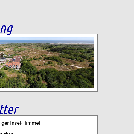
ang
tter
kiger Insel-Himmel