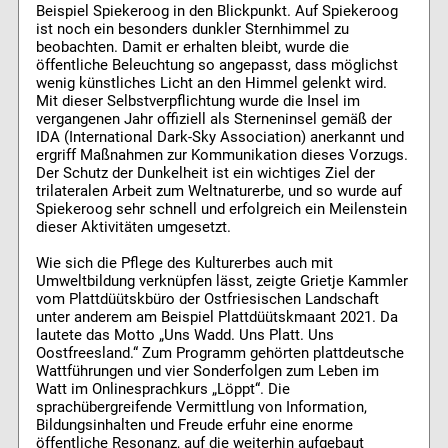
Beispiel Spiekeroog in den Blickpunkt. Auf Spiekeroog
ist noch ein besonders dunkler Sternhimmel zu
beobachten. Damit er erhalten bleibt, wurde die
öffentliche Beleuchtung so angepasst, dass möglichst
wenig künstliches Licht an den Himmel gelenkt wird.
Mit dieser Selbstverpflichtung wurde die Insel im
vergangenen Jahr offiziell als Sterneninsel gemäß der
IDA (International Dark-Sky Association) anerkannt und
ergriff Maßnahmen zur Kommunikation dieses Vorzugs.
Der Schutz der Dunkelheit ist ein wichtiges Ziel der
trilateralen Arbeit zum Weltnaturerbe, und so wurde auf
Spiekeroog sehr schnell und erfolgreich ein Meilenstein
dieser Aktivitäten umgesetzt.
Wie sich die Pflege des Kulturerbes auch mit
Umweltbildung verknüpfen lässt, zeigte Grietje Kammler
vom Plattdüütskbüro der Ostfriesischen Landschaft
unter anderem am Beispiel Plattdüütskmaant 2021. Da
lautete das Motto „Uns Wadd. Uns Platt. Uns
Oostfreesland.“ Zum Programm gehörten plattdeutsche
Wattführungen und vier Sonderfolgen zum Leben im
Watt im Onlinesprachkurs „Löppt“. Die
sprachübergreifende Vermittlung von Information,
Bildungsinhalten und Freude erfuhr eine enorme
öffentliche Resonanz, auf die weiterhin aufgebaut