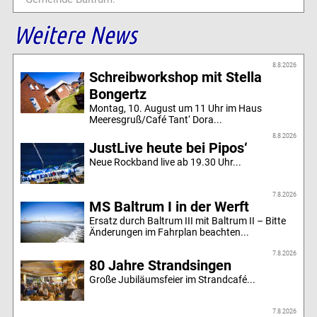
Weitere News
8.8.2026
Schreibworkshop mit Stella
Bongertz
Montag, 10. August um 11 Uhr im Haus
Meeresgruß/Café Tant‘ Dora...
8.8.2026
JustLive heute bei Pipos‘
Neue Rockband live ab 19.30 Uhr...
7.8.2026
MS Baltrum I in der Werft
Ersatz durch Baltrum III mit Baltrum II – Bitte
Änderungen im Fahrplan beachten...
7.8.2026
80 Jahre Strandsingen
Große Jubiläumsfeier im Strandcafé...
7.8.2026