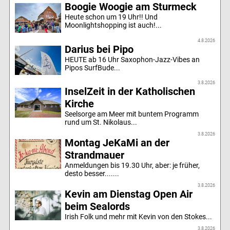
Boogie Woogie am Sturmeck
Heute schon um 19 Uhr!! Und
Moonlightshopping ist auch!...
4.8.2026
Darius bei Pipo
HEUTE ab 16 Uhr Saxophon-Jazz-Vibes an
Pipos SurfBude...
3.8.2026
InselZeit in der Katholischen
Kirche
Seelsorge am Meer mit buntem Programm
rund um St. Nikolaus...
3.8.2026
Montag JeKaMi an der
Strandmauer
Anmeldungen bis 19.30 Uhr, aber: je früher,
desto besser.......
3.8.2026
Kevin am Dienstag Open Air
beim Sealords
Irish Folk und mehr mit Kevin von den Stokes...
3.8.2026