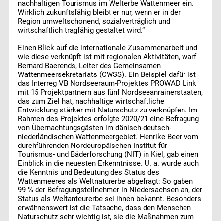
nachhaltigen Tourismus im Welterbe Wattenmeer ein.
Wirklich zukunftsfähig bleibt er nur, wenn er in der
Region umweltschonend, sozialverträglich und
wirtschaftlich tragfähig gestaltet wird.“
Einen Blick auf die internationale Zusammenarbeit und
wie diese verknüpft ist mit regionalen Aktivitäten, warf
Bernard Baerends, Leiter des Gemeinsamen
Wattenmeersekretariats (CWSS). Ein Beispiel dafür ist
das Interreg VB Nordseeraum-Projektes PROWAD Link
mit 15 Projektpartnern aus fünf Nordseeanrainerstaaten,
das zum Ziel hat, nachhaltige wirtschaftliche
Entwicklung stärker mit Naturschutz zu verknüpfen. Im
Rahmen des Projektes erfolgte 2020/21 eine Befragung
von Übernachtungsgästen im dänisch-deutsch-
niederländischen Wattenmeergebiet. Henrike Beer vom
durchführenden Nordeuropäischen Institut für
Tourismus- und Bäderforschung (NIT) in Kiel, gab einen
Einblick in die neuesten Erkenntnisse. U. a. wurde auch
die Kenntnis und Bedeutung des Status des
Wattenmeeres als Weltnaturerbe abgefragt: So gaben
99 % der Befragungsteilnehmer in Niedersachsen an, der
Status als Weltanteurerbe sei ihnen bekannt. Besonders
erwähnenswert ist die Tatsache, dass den Menschen
Naturschutz sehr wichtig ist, sie die Maßnahmen zum