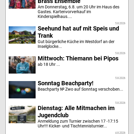
Brass Ensemble
Am Donnerstag, 6.8. um 20 Uhr im Haus des
Gastes. Kartenvorverkauf im
Kinderspielhaus....
5.8.2026
Seehund hat auf mit Speis und
Trank
Gut bürgerliche Küche im Westdorf an der
Inselglocke...
5.8.2026
Mittwoch: Thiemann bei Pipos
ab 18 Uhr ...
5.8.2026
Sonntag Beachparty!
Beachparty № Zwo auf Sonntag verschoben...
5.8.2026
Dienstag: Alle Mitmachen im
Jugendclub
Anmeldung zum Turnier zwischen 17 -17:15
Uhr!!! Kicker- und Tischtennisturnier...
4.8.2026