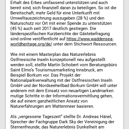
Erhalt des Erbes umfassend unterstützen und auch
bereit sind, sich finanziell daran zu beteiligen. So ist die
Bereitschaft, mehr Geld für eine Unterkunft mit
Umweltauszeichnung auszugeben (28 %) und den
Naturschutz vor Ort mit einer Spende zu unterstützen
(45 %) auch seit 2017 deutlich gestiegen. Die
länderspezifischen Kurzberichte der Gästebefragung
sind online veröffentlicht auf
https://www.waddensea-
worldheritage.org/de/
unter dem Stichwort Ressourcen.
Wie mit einem Masterplan das Naturerlebnis
Ostfriesische Inseln konzeptionell neu aufgestellt
werden soll, stellte Martin Schobert vom Beratungsbüro
Saint Elmo’s Tourismusmarketing Innsbruck, am
Beispiel Borkum vor. Das Projekt der
Nationalparkverwaltung mit der Ostfriesischen Inseln
GmbH und der Nordseeheilbad Borkum GmbH will unter
anderem mit dem Einsatz von neuartigen Landmarken
mutige Schritte in der Informationsvermittlung gehen,
die auf einem ganzheitlichen Ansatz von
Naturerfahrungen am Wattenmeer basieren.
Als „vergessene Tageszeit“ stellte Dr. Andreas Hänel,
Sprecher der Fachgruppe Dark Sky der Vereinigung der
Sternenfreunde, das Naturerlebnis Dunkelheit am