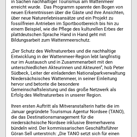
in Sachen nachhaltiger Tourismus am Wattenmeer
erreicht wurde. Das Programm spannte den Bogen von
neuen Erkenntnissen über die Gäste und ihre Ansichten,
über neue Naturerlebnisansätze und ein Projekt zu
fossilfreien Antrieben im Sportbootbereich bis hin zu
einem Beispiel, wie die Pflege des kulturellen Erbes der
plattdeutschen Sprache Hand in Hand geht mit
Bildungsarbeit zum Wattenmeerschutz.
„Der Schutz des Weltnaturerbes und die nachhaltige
Entwicklung in der Wattenmeer-Region lebt langfristig
nur im Austausch und in Zusammenarbeit mit den
unterschiedlichen Akteurinnen und Akteuren“, hob Peter
Südbeck, Leiter der einladenden Nationalparkverwaltung
Niedersächsisches Wattenmeer, in seiner Einleitung
hervor und betonte die besondere
Gemeinschaftsleistung und das große Netzwerk als
Erfolg des Weltnaturerbes in unserer Region.
Ihren ersten Auftritt als Mitveranstalterin hatte die im
Januar gegründete Tourismus Agentur Nordsee (TANO),
die das Destinationsmanagement für die
niedersächsische Nordsee inklusive Bremerhavens
bündeln wird. Der kommissarischen Geschäftsführer
Göran Sell unterstrich: „Die TANO setzt sich für einen