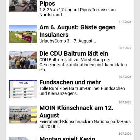
Pipos
1.8.26 ab 17 Uhr auf Pipos Terrasse am
Nordstrand...
31.7.2026
Am 6. August: Gäste gegen
Insulaners
UrlaubsCamp 3. - 7. August...
30.7.2026
Die CDU Baltrum lädt ein
CDU Baltrum lädt zur Vorstellung der
Gemeinderatskandidatinnen und -kandidaten
ein....
30.7.2026
Fundsachen und mehr
Tolle Rubrik bei Baltrum-Online: Fundsachen
und Kleinanzeigen!...
30.7.2026
MOIN Klönschnack am 12.
August
Feierabend-Klönschnack im Nationalpark-Haus
ab 20 Uhr...
30.7.2026
Montag spielt Kevin