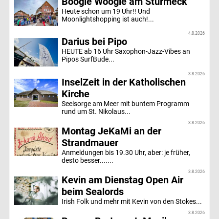
Boogie Woogie am Sturmeck
Heute schon um 19 Uhr!! Und
Moonlightshopping ist auch!...
4.8.2026
Darius bei Pipo
HEUTE ab 16 Uhr Saxophon-Jazz-Vibes an
Pipos SurfBude...
3.8.2026
InselZeit in der Katholischen
Kirche
Seelsorge am Meer mit buntem Programm
rund um St. Nikolaus...
3.8.2026
Montag JeKaMi an der
Strandmauer
Anmeldungen bis 19.30 Uhr, aber: je früher,
desto besser.......
3.8.2026
Kevin am Dienstag Open Air
beim Sealords
Irish Folk und mehr mit Kevin von den Stokes...
3.8.2026