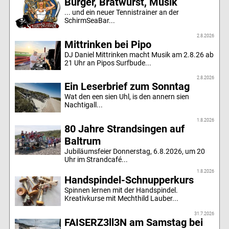
Burger, Bratwurst, Musik
... und ein neuer Tennistrainer an der
SchirmSeaBar...
2.8.2026
Mittrinken bei Pipo
DJ Daniel Mittrinken macht Musik am 2.8.26 ab
21 Uhr an Pipos Surfbude...
2.8.2026
Ein Leserbrief zum Sonntag
Wat den een sien Uhl, is den annern sien
Nachtigall...
1.8.2026
80 Jahre Strandsingen auf
Baltrum
Jubiläumsfeier Donnerstag, 6.8.2026, um 20
Uhr im Strandcafé...
1.8.2026
Handspindel-Schnupperkurs
Spinnen lernen mit der Handspindel.
Kreativkurse mit Mechthild Lauber...
31.7.2026
FAISERZ3ll3N am Samstag bei