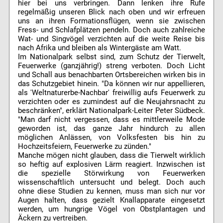
hier bei uns verbringen. Dann lenken ihre Rufe
regelmäßig unseren Blick nach oben und wir erfreuen
uns an ihren Formationsflügen, wenn sie zwischen
Fress- und Schlafplätzen pendeln. Doch auch zahlreiche
Wat- und Singvögel verzichten auf die weite Reise bis
nach Afrika und bleiben als Wintergäste am Watt.
Im Nationalpark selbst sind, zum Schutz der Tierwelt,
Feuerwerke (ganzjährig!) streng verboten. Doch Licht
und Schall aus benachbarten Ortsbereichen wirken bis in
das Schutzgebiet hinein. "Da können wir nur appellieren,
als 'Weltnaturerbe-Nachbar' freiwillig aufs Feuerwerk zu
verzichten oder es zumindest auf die Neujahrsnacht zu
beschränken", erklärt Nationalpark-Leiter Peter Südbeck.
"Man darf nicht vergessen, dass es mittlerweile Mode
geworden ist, das ganze Jahr hindurch zu allen
möglichen Anlässen, von Volksfesten bis hin zu
Hochzeitsfeiern, Feuerwerke zu zünden."
Manche mögen nicht glauben, dass die Tierwelt wirklich
so heftig auf explosiven Lärm reagiert. Inzwischen ist
die spezielle Störwirkung von Feuerwerken
wissenschaftlich untersucht und belegt. Doch auch
ohne diese Studien zu kennen, muss man sich nur vor
Augen halten, dass gezielt Knallapparate eingesetzt
werden, um hungrige Vögel von Obstplantagen und
Äckern zu vertreiben.