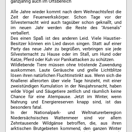
ganzjährig auch im Ortsbereich
Alle Jahre wieder kommt nach dem Weihnachtsfest die
Zeit der Feuerwerkskörper. Schon Tage vor der
Silvesternacht wird auch tagsüber schon geknallt, und
im neuen Jahr werden die Reste des "Arsenals"
verballert.
Des einen Spaß ist des anderen Leid. Viele Haustier-
Besitzer können ein Lied davon singen. Statt auf einer
Party das neue Jahr zu begrüßen, verbringen sie jede
Silvesternacht zu Hause oder im Stall, um Hund oder
Katze, Pferd oder Kuh vor Panikattacken zu schützen.
Wildlebende Tiere müssen ohne tröstende Zuwendung
auskommen. Laute Geräusche und grelle Lichtblitze
lösen ihren natürlichen Fluchtinstinkt aus. Wenn sich die
Knallerei allerorten über viele Tage hinzieht, mit einer
zweistündigen Kumulation in der Neujahrsnacht, haben
wilde Vögel und Säugetiere zeitlich und räumlich keine
Chance für eine Atempause. Jetzt im Winter, wenn
Nahrung und Energiereserven knapp sind, ist das
besonders fatal.
In der Nationalpark- und Weltnaturerberegion
Niedersächsisches Wattenmeer sind vor allem
Zehntausende Wildgänse betroffen, die, aus ihren
arktischen Brutgebieten kommend, den ganzen Winter