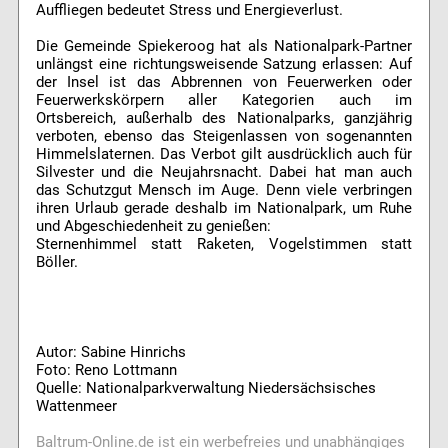
Auffliegen bedeutet Stress und Energieverlust.
Die Gemeinde Spiekeroog hat als Nationalpark-Partner
unlängst eine richtungsweisende Satzung erlassen: Auf
der Insel ist das Abbrennen von Feuerwerken oder
Feuerwerkskörpern aller Kategorien auch im
Ortsbereich, außerhalb des Nationalparks, ganzjährig
verboten, ebenso das Steigenlassen von sogenannten
Himmelslaternen. Das Verbot gilt ausdrücklich auch für
Silvester und die Neujahrsnacht. Dabei hat man auch
das Schutzgut Mensch im Auge. Denn viele verbringen
ihren Urlaub gerade deshalb im Nationalpark, um Ruhe
und Abgeschiedenheit zu genießen:
Sternenhimmel statt Raketen, Vogelstimmen statt
Böller.
Autor: Sabine Hinrichs
Foto: Reno Lottmann
Quelle: Nationalparkverwaltung Niedersächsisches
Wattenmeer
Baltrum-Online.de ist ein werbefreies und unabhängiges