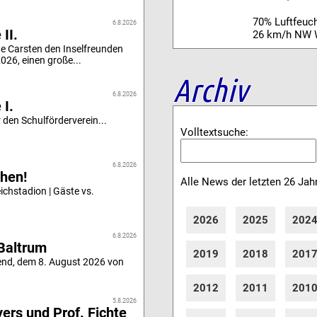
70% Luftfeuch
6.8.2026
II.
26 km/h NW 
e Carsten den Inselfreunden
26, einen große...
Archiv
6.8.2026
 I.
 den Schulförderverein...
Volltextsuche:
6.8.2026
hen!
Alle News der letzten 26 Jah
chstadion | Gäste vs.
2026
2025
202
6.8.2026
Baltrum
2019
2018
201
end, dem 8. August 2026 von
2012
2011
201
5.8.2026
ers und Prof. Fichte