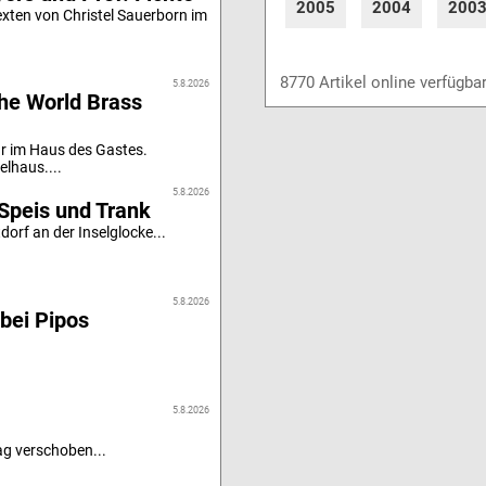
2005
2004
200
xten von Christel Sauerborn im
8770 Artikel online verfügba
5.8.2026
he World Brass
r im Haus des Gastes.
elhaus....
5.8.2026
Speis und Trank
orf an der Inselglocke...
5.8.2026
bei Pipos
5.8.2026
g verschoben...