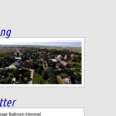
ang
tter
kiger Baltrum-Himmel