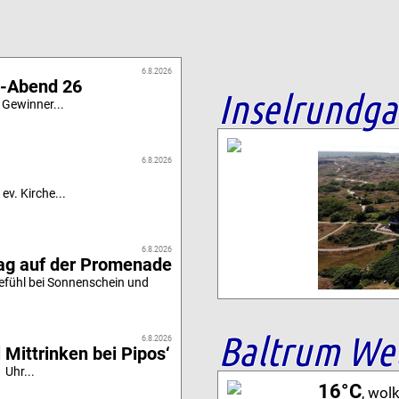
6.8.2026
i-Abend 26
Inselrundg
 Gewinner...
6.8.2026
ev. Kirche...
6.8.2026
tag auf der Promenade
efühl bei Sonnenschein und
Baltrum We
6.8.2026
 Mittrinken bei Pipos‘
 Uhr...
16°C
, wol