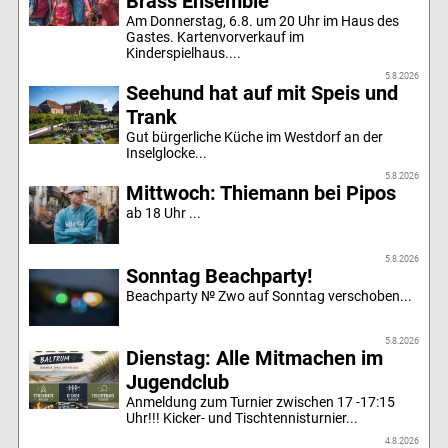
Brass Ensemble
Am Donnerstag, 6.8. um 20 Uhr im Haus des
Gastes. Kartenvorverkauf im
Kinderspielhaus....
5.8.2026
Seehund hat auf mit Speis und
Trank
Gut bürgerliche Küche im Westdorf an der
Inselglocke...
5.8.2026
Mittwoch: Thiemann bei Pipos
ab 18 Uhr ...
5.8.2026
Sonntag Beachparty!
Beachparty № Zwo auf Sonntag verschoben...
5.8.2026
Dienstag: Alle Mitmachen im
Jugendclub
Anmeldung zum Turnier zwischen 17 -17:15
Uhr!!! Kicker- und Tischtennisturnier...
4.8.2026