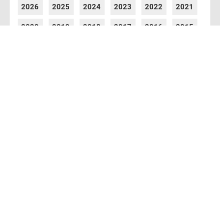
2026
2025
2024
2023
2022
2021
2020
2019
2018
2017
2016
2015
2014
2013
2012
2011
2010
2009
2008
2007
2006
2005
2004
2003
2002
2001
8773 Artikel online verfügbar
Webcams
Diverse Anbieter auf der Insel haben Webcams
installiert, die es Ihnen ermöglichen auch von
zu Hause aus den aktuellen Blick auf Ihre
Urlaubsinsel zu erhalten.