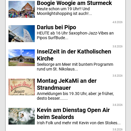
Boogie Woogie am Sturmeck
Heute schon um 19 Uhr!! Und
Moonlightshopping ist auch!...
4.8.2026
Darius bei Pipo
HEUTE ab 16 Uhr Saxophon-Jazz-Vibes an
Pipos SurfBude...
3.8.2026
InselZeit in der Katholischen
Kirche
Seelsorge am Meer mit buntem Programm
rund um St. Nikolaus...
3.8.2026
Montag JeKaMi an der
Strandmauer
Anmeldungen bis 19.30 Uhr, aber: je früher,
desto besser.......
3.8.2026
Kevin am Dienstag Open Air
beim Sealords
Irish Folk und mehr mit Kevin von den Stokes...
3.8.2026