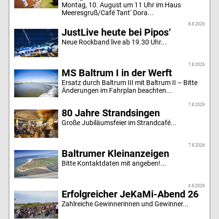
Montag, 10. August um 11 Uhr im Haus
Meeresgruß/Café Tant‘ Dora...
8.8.2026
JustLive heute bei Pipos‘
Neue Rockband live ab 19.30 Uhr...
7.8.2026
MS Baltrum I in der Werft
Ersatz durch Baltrum III mit Baltrum II – Bitte
Änderungen im Fahrplan beachten...
7.8.2026
80 Jahre Strandsingen
Große Jubiläumsfeier im Strandcafé...
7.8.2026
Baltrumer Kleinanzeigen
Bitte Kontaktdaten mit angeben!...
6.8.2026
Erfolgreicher JeKaMi-Abend 26
Zahlreiche Gewinnerinnen und Gewinner...