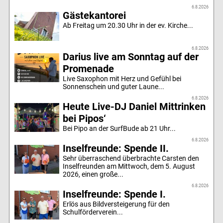
6.8.2026
Gästekantorei
Ab Freitag um 20.30 Uhr in der ev. Kirche...
6.8.2026
Darius live am Sonntag auf der
Promenade
Live Saxophon mit Herz und Gefühl bei
Sonnenschein und guter Laune...
6.8.2026
Heute Live-DJ Daniel Mittrinken
bei Pipos‘
Bei Pipo an der SurfBude ab 21 Uhr...
6.8.2026
Inselfreunde: Spende II.
Sehr überraschend überbrachte Carsten den
Inselfreunden am Mittwoch, dem 5. August
2026, einen große...
6.8.2026
Inselfreunde: Spende I.
Erlös aus Bildversteigerung für den
Schulförderverein...