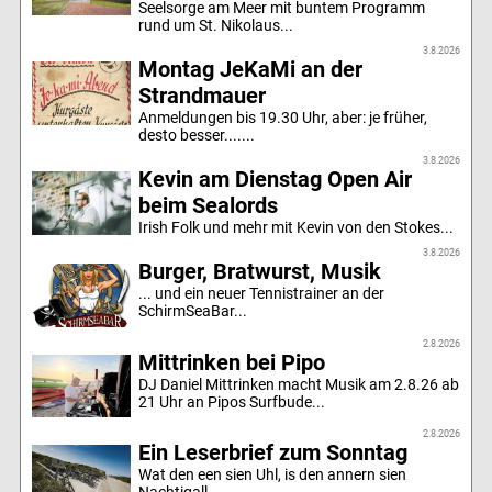
Seelsorge am Meer mit buntem Programm
rund um St. Nikolaus...
3.8.2026
Montag JeKaMi an der
Strandmauer
Anmeldungen bis 19.30 Uhr, aber: je früher,
desto besser.......
3.8.2026
Kevin am Dienstag Open Air
beim Sealords
Irish Folk und mehr mit Kevin von den Stokes...
3.8.2026
Burger, Bratwurst, Musik
... und ein neuer Tennistrainer an der
SchirmSeaBar...
2.8.2026
Mittrinken bei Pipo
DJ Daniel Mittrinken macht Musik am 2.8.26 ab
21 Uhr an Pipos Surfbude...
2.8.2026
Ein Leserbrief zum Sonntag
Wat den een sien Uhl, is den annern sien