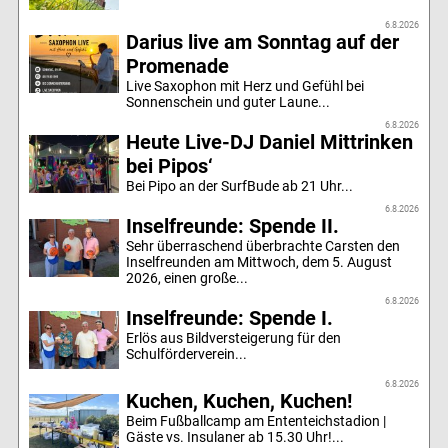
6.8.2026
Darius live am Sonntag auf der
Promenade
Live Saxophon mit Herz und Gefühl bei
Sonnenschein und guter Laune...
6.8.2026
Heute Live-DJ Daniel Mittrinken
bei Pipos‘
Bei Pipo an der SurfBude ab 21 Uhr...
6.8.2026
Inselfreunde: Spende II.
Sehr überraschend überbrachte Carsten den
Inselfreunden am Mittwoch, dem 5. August
2026, einen große...
6.8.2026
Inselfreunde: Spende I.
Erlös aus Bildversteigerung für den
Schulförderverein...
6.8.2026
Kuchen, Kuchen, Kuchen!
Beim Fußballcamp am Ententeichstadion |
Gäste vs. Insulaner ab 15.30 Uhr!...