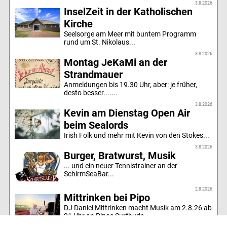
3.8.2026
InselZeit in der Katholischen
Kirche
Seelsorge am Meer mit buntem Programm
rund um St. Nikolaus...
3.8.2026
Montag JeKaMi an der
Strandmauer
Anmeldungen bis 19.30 Uhr, aber: je früher,
desto besser.......
3.8.2026
Kevin am Dienstag Open Air
beim Sealords
Irish Folk und mehr mit Kevin von den Stokes...
3.8.2026
Burger, Bratwurst, Musik
... und ein neuer Tennistrainer an der
SchirmSeaBar...
2.8.2026
Mittrinken bei Pipo
DJ Daniel Mittrinken macht Musik am 2.8.26 ab
21 Uhr an Pipos Surfbude...