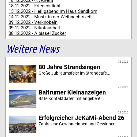
18.12.2022 - 4. Advent
18.12.2022 - Friedenslicht
15.12.2022 - Heiligabend im Haus Sandkorn
14.12.2022 - Musik in der Weihnachtszeit
09.12.2022 - Verknobeln
09.12.2022 - Nikolausball
08.12.2022 - A bissel Zucker
Weitere News
7.8.2026
80 Jahre Strandsingen
Große Jubiläumsfeier im Strandcafé...
7.8.2026
Baltrumer Kleinanzeigen
Bitte Kontaktdaten mit angeben!...
6.8.2026
Erfolgreicher JeKaMi-Abend 26
Zahlreiche Gewinnerinnen und Gewinner...