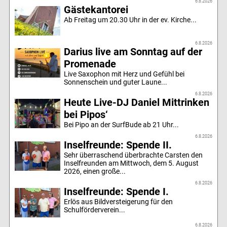
6.8.2026
Gästekantorei
Ab Freitag um 20.30 Uhr in der ev. Kirche...
6.8.2026
Darius live am Sonntag auf der
Promenade
Live Saxophon mit Herz und Gefühl bei
Sonnenschein und guter Laune...
6.8.2026
Heute Live-DJ Daniel Mittrinken
bei Pipos‘
Bei Pipo an der SurfBude ab 21 Uhr...
6.8.2026
Inselfreunde: Spende II.
Sehr überraschend überbrachte Carsten den
Inselfreunden am Mittwoch, dem 5. August
2026, einen große...
6.8.2026
Inselfreunde: Spende I.
Erlös aus Bildversteigerung für den
Schulförderverein...
6.8.2026