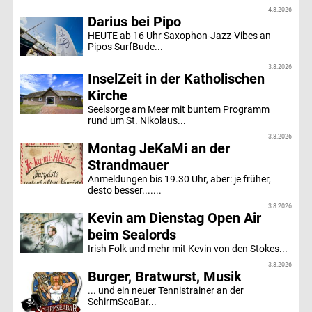
4.8.2026
Darius bei Pipo
HEUTE ab 16 Uhr Saxophon-Jazz-Vibes an
Pipos SurfBude...
3.8.2026
InselZeit in der Katholischen
Kirche
Seelsorge am Meer mit buntem Programm
rund um St. Nikolaus...
3.8.2026
Montag JeKaMi an der
Strandmauer
Anmeldungen bis 19.30 Uhr, aber: je früher,
desto besser.......
3.8.2026
Kevin am Dienstag Open Air
beim Sealords
Irish Folk und mehr mit Kevin von den Stokes...
3.8.2026
Burger, Bratwurst, Musik
... und ein neuer Tennistrainer an der
SchirmSeaBar...