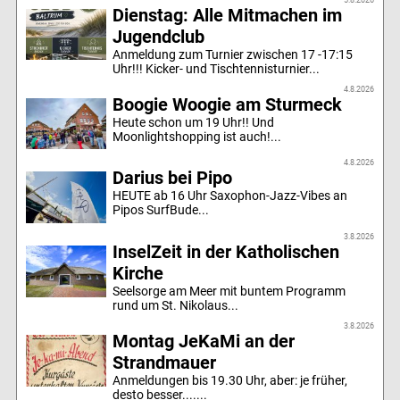
Dienstag: Alle Mitmachen im
Jugendclub
Anmeldung zum Turnier zwischen 17 -17:15
Uhr!!! Kicker- und Tischtennisturnier...
4.8.2026
Boogie Woogie am Sturmeck
Heute schon um 19 Uhr!! Und
Moonlightshopping ist auch!...
4.8.2026
Darius bei Pipo
HEUTE ab 16 Uhr Saxophon-Jazz-Vibes an
Pipos SurfBude...
3.8.2026
InselZeit in der Katholischen
Kirche
Seelsorge am Meer mit buntem Programm
rund um St. Nikolaus...
3.8.2026
Montag JeKaMi an der
Strandmauer
Anmeldungen bis 19.30 Uhr, aber: je früher,
desto besser.......