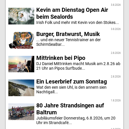
3.8.2026
Kevin am Dienstag Open Air
beim Sealords
Irish Folk und mehr mit Kevin von den Stokes...
3.8.2026
Burger, Bratwurst, Musik
... und ein neuer Tennistrainer an der
SchirmSeaBar...
2.8.2026
Mittrinken bei Pipo
DJ Daniel Mittrinken macht Musik am 2.8.26 ab
21 Uhr an Pipos Surfbude...
2.8.2026
Ein Leserbrief zum Sonntag
Wat den een sien Uhl, is den annern sien
Nachtigall...
1.8.2026
80 Jahre Strandsingen auf
Baltrum
Jubiläumsfeier Donnerstag, 6.8.2026, um 20
Uhr im Strandcafé...