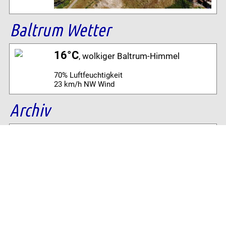
Baltrum Wetter
16°C
, wolkiger Baltrum-Himmel
70% Luftfeuchtigkeit
23 km/h NW Wind
Archiv
Volltextsuche:
Alle News der letzten 26 Jahre im Archiv:
2026
2025
2024
2023
2022
2021
2020
2019
2018
2017
2016
2015