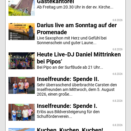
Gästekantorei
Ab Freitag um 20.30 Uhr in der ev. Kirche...
6.8.2026
Darius live am Sonntag auf der
Promenade
Live Saxophon mit Herz und Gefühl bei
Sonnenschein und guter Laune...
6.8.2026
Heute Live-DJ Daniel Mittrinken
bei Pipos‘
Bei Pipo an der SurfBude ab 21 Uhr...
6.8.2026
Inselfreunde: Spende II.
Sehr überraschend überbrachte Carsten den
Inselfreunden am Mittwoch, dem 5. August
2026, einen große...
6.8.2026
Inselfreunde: Spende I.
Erlös aus Bildversteigerung für den
Schulförderverein...
6.8.2026
Kuchen, Kuchen, Kuchen!