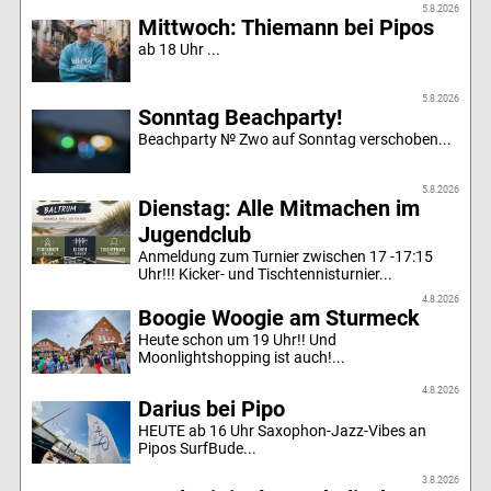
5.8.2026
Mittwoch: Thiemann bei Pipos
ab 18 Uhr ...
5.8.2026
Sonntag Beachparty!
Beachparty № Zwo auf Sonntag verschoben...
5.8.2026
Dienstag: Alle Mitmachen im
Jugendclub
Anmeldung zum Turnier zwischen 17 -17:15
Uhr!!! Kicker- und Tischtennisturnier...
4.8.2026
Boogie Woogie am Sturmeck
Heute schon um 19 Uhr!! Und
Moonlightshopping ist auch!...
4.8.2026
Darius bei Pipo
HEUTE ab 16 Uhr Saxophon-Jazz-Vibes an
Pipos SurfBude...
3.8.2026