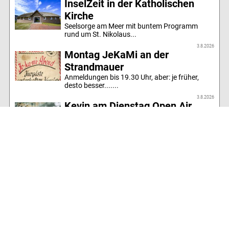
InselZeit in der Katholischen
Kirche
Seelsorge am Meer mit buntem Programm
rund um St. Nikolaus...
3.8.2026
Montag JeKaMi an der
Strandmauer
Anmeldungen bis 19.30 Uhr, aber: je früher,
desto besser.......
3.8.2026
Kevin am Dienstag Open Air
beim Sealords
Irish Folk und mehr mit Kevin von den Stokes...
3.8.2026
Burger, Bratwurst, Musik
... und ein neuer Tennistrainer an der
SchirmSeaBar...
Alle Artikel des Jahres
Inselrundgang