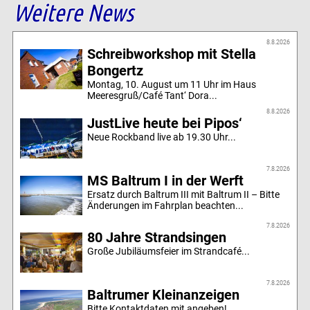
Weitere News
8.8.2026
Schreibworkshop mit Stella
Bongertz
Montag, 10. August um 11 Uhr im Haus
Meeresgruß/Café Tant‘ Dora...
8.8.2026
JustLive heute bei Pipos‘
Neue Rockband live ab 19.30 Uhr...
7.8.2026
MS Baltrum I in der Werft
Ersatz durch Baltrum III mit Baltrum II – Bitte
Änderungen im Fahrplan beachten...
7.8.2026
80 Jahre Strandsingen
Große Jubiläumsfeier im Strandcafé...
7.8.2026
Baltrumer Kleinanzeigen
Bitte Kontaktdaten mit angeben!...