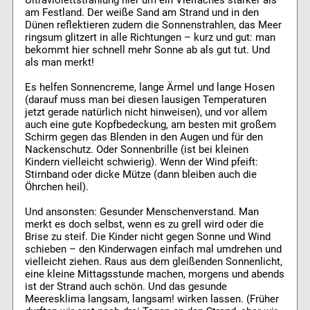
Ultraviolettstrahlung hier um ein Vielfaches stärker als
am Festland. Der weiße Sand am Strand und in den
Dünen reflektieren zudem die Sonnenstrahlen, das Meer
ringsum glitzert in alle Richtungen – kurz und gut: man
bekommt hier schnell mehr Sonne ab als gut tut. Und
als man merkt!
Es helfen Sonnencreme, lange Ärmel und lange Hosen
(darauf muss man bei diesen lausigen Temperaturen
jetzt gerade natürlich nicht hinweisen), und vor allem
auch eine gute Kopfbedeckung, am besten mit großem
Schirm gegen das Blenden in den Augen und für den
Nackenschutz. Oder Sonnenbrille (ist bei kleinen
Kindern vielleicht schwierig). Wenn der Wind pfeift:
Stirnband oder dicke Mütze (dann bleiben auch die
Öhrchen heil).
Und ansonsten: Gesunder Menschenverstand. Man
merkt es doch selbst, wenn es zu grell wird oder die
Brise zu steif. Die Kinder nicht gegen Sonne und Wind
schieben – den Kinderwagen einfach mal umdrehen und
vielleicht ziehen. Raus aus dem gleißenden Sonnenlicht,
eine kleine Mittagsstunde machen, morgens und abends
ist der Strand auch schön. Und das gesunde
Meeresklima langsam, langsam! wirken lassen. (Früher