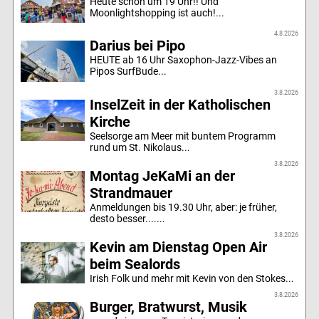
Heute schon um 19 Uhr!! Und
Moonlightshopping ist auch!...
4.8.2026
Darius bei Pipo
HEUTE ab 16 Uhr Saxophon-Jazz-Vibes an
Pipos SurfBude...
3.8.2026
InselZeit in der Katholischen
Kirche
Seelsorge am Meer mit buntem Programm
rund um St. Nikolaus...
3.8.2026
Montag JeKaMi an der
Strandmauer
Anmeldungen bis 19.30 Uhr, aber: je früher,
desto besser.......
3.8.2026
Kevin am Dienstag Open Air
beim Sealords
Irish Folk und mehr mit Kevin von den Stokes...
3.8.2026
Burger, Bratwurst, Musik