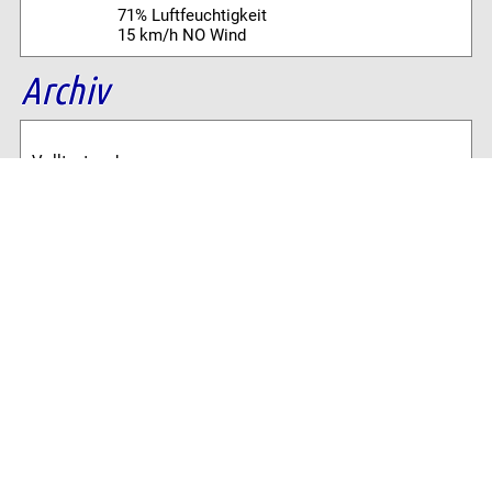
71% Luftfeuchtigkeit
15 km/h NO Wind
Archiv
Volltextsuche:
Alle News der letzten 26 Jahre im Archiv:
2026
2025
2024
2023
2022
2021
2020
2019
2018
2017
2016
2015
2014
2013
2012
2011
2010
2009
2008
2007
2006
2005
2004
2003
2002
2001