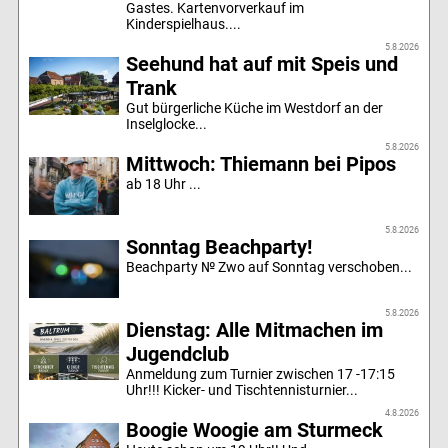
Gastes. Kartenvorverkauf im
Kinderspielhaus....
5.8.2026
Seehund hat auf mit Speis und
Trank
Gut bürgerliche Küche im Westdorf an der
Inselglocke...
5.8.2026
Mittwoch: Thiemann bei Pipos
ab 18 Uhr ...
5.8.2026
Sonntag Beachparty!
Beachparty № Zwo auf Sonntag verschoben...
5.8.2026
Dienstag: Alle Mitmachen im
Jugendclub
Anmeldung zum Turnier zwischen 17 -17:15
Uhr!!! Kicker- und Tischtennisturnier...
4.8.2026
Boogie Woogie am Sturmeck