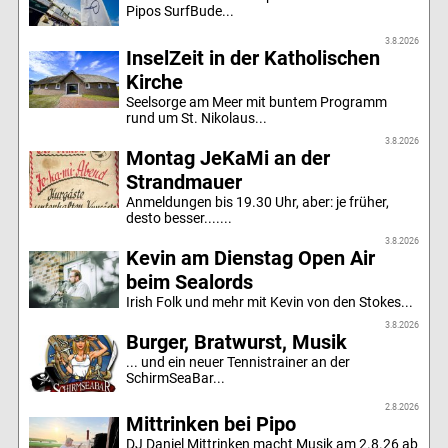
Pipos SurfBude...
3.8.2026
InselZeit in der Katholischen
Kirche
Seelsorge am Meer mit buntem Programm
rund um St. Nikolaus...
3.8.2026
Montag JeKaMi an der
Strandmauer
Anmeldungen bis 19.30 Uhr, aber: je früher,
desto besser.......
3.8.2026
Kevin am Dienstag Open Air
beim Sealords
Irish Folk und mehr mit Kevin von den Stokes...
3.8.2026
Burger, Bratwurst, Musik
... und ein neuer Tennistrainer an der
SchirmSeaBar...
2.8.2026
Mittrinken bei Pipo
DJ Daniel Mittrinken macht Musik am 2.8.26 ab