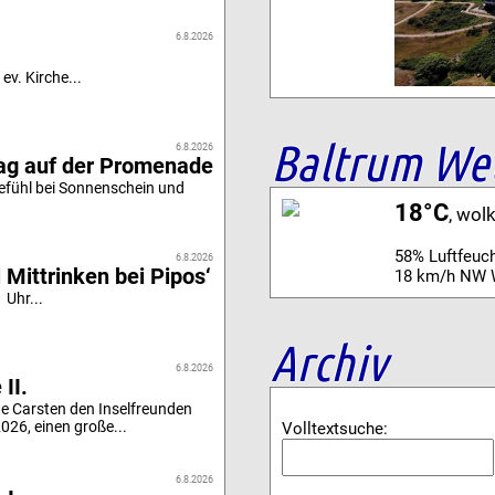
6.8.2026
ev. Kirche...
Baltrum We
6.8.2026
tag auf der Promenade
efühl bei Sonnenschein und
18°C
, wol
58% Luftfeuch
6.8.2026
 Mittrinken bei Pipos‘
18 km/h NW 
 Uhr...
Archiv
6.8.2026
II.
e Carsten den Inselfreunden
26, einen große...
Volltextsuche:
6.8.2026