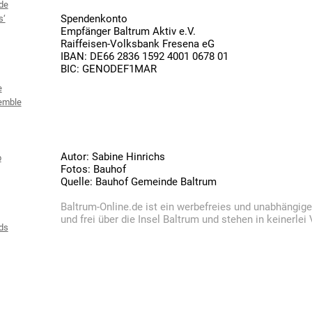
de
Spendenkonto
s‘
Empfänger Baltrum Aktiv e.V.
Raiffeisen-Volksbank Fresena eG
IBAN: DE66 2836 1592 4001 0678 01
BIC: GENODEF1MAR
e
emble
Autor: Sabine Hinrichs
b
Fotos: Bauhof
Quelle: Bauhof Gemeinde Baltrum
Baltrum-Online.de ist ein werbefreies und unabhängig
und frei über die Insel Baltrum und stehen in keinerle
ds