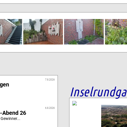
7.8.2026
igen
Inselrundg
6.8.2026
i-Abend 26
 Gewinner...