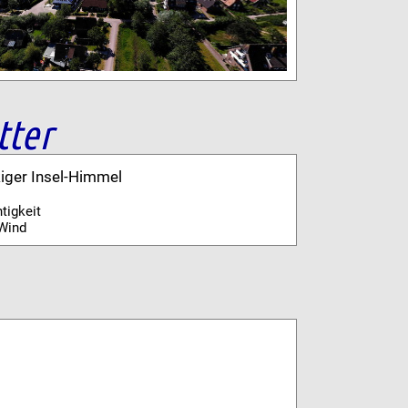
tter
kiger Insel-Himmel
tigkeit
Wind