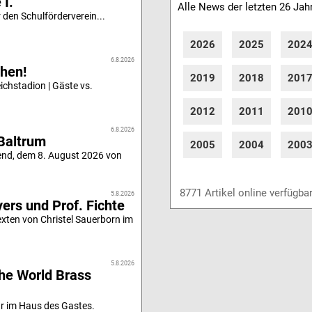
 I.
Alle News der letzten 26 Jah
 den Schulförderverein...
2026
2025
202
6.8.2026
hen!
2019
2018
201
chstadion | Gäste vs.
2012
2011
201
6.8.2026
Baltrum
2005
2004
200
end, dem 8. August 2026 von
8771 Artikel online verfügba
5.8.2026
ers und Prof. Fichte
xten von Christel Sauerborn im
5.8.2026
he World Brass
r im Haus des Gastes.