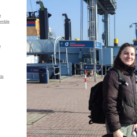
e
emble
b
ds