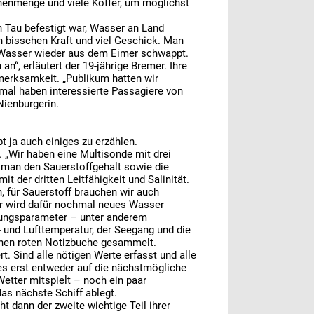
henmenge und viele Koffer, um möglichst
 Tau befestigt war, Wasser an Land
in bisschen Kraft und viel Geschick. Man
 Wasser wieder aus dem Eimer schwappt.
, erläutert der 19-jährige Bremer. Ihre
ufmerksamkeit. „Publikum hatten wir
al haben interessierte Passagiere von
Nienburgerin.
t ja auch einiges zu erzählen.
 „Wir haben eine Multisonde mit drei
 man den Sauerstoffgehalt sowie die
t der dritten Leitfähigkeit und Salinität.
 für Sauerstoff brauchen wir auch
er wird dafür nochmal neues Wasser
ebungsparameter – unter anderem
- und Lufttemperatur, der Seegang und die
inen roten Notizbuche gesammelt.
. Sind alle nötigen Werte erfasst und alle
s erst entweder auf die nächstmögliche
Wetter mitspielt – noch ein paar
s nächste Schiff ablegt.
 dann der zweite wichtige Teil ihrer