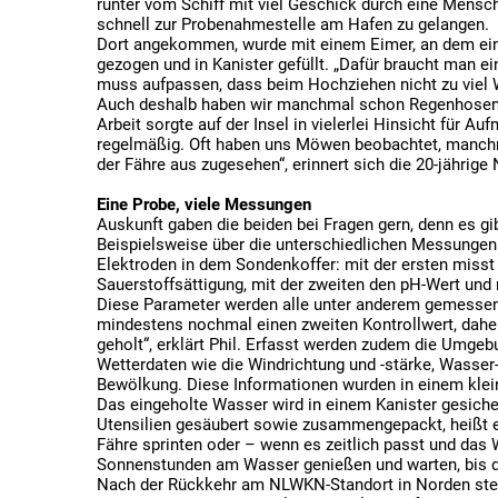
runter vom Schiff mit viel Geschick durch eine Mensc
schnell zur Probenahmestelle am Hafen zu gelangen.
Dort angekommen, wurde mit einem Eimer, an dem ein
gezogen und in Kanister gefüllt. „Dafür braucht man e
muss aufpassen, dass beim Hochziehen nicht zu viel
Auch deshalb haben wir manchmal schon Regenhosen an“
Arbeit sorgte auf der Insel in vielerlei Hinsicht für A
regelmäßig. Oft haben uns Möwen beobachtet, manchm
der Fähre aus zugesehen“, erinnert sich die 20-jährige 
Eine Probe, viele Messungen
Auskunft gaben die beiden bei Fragen gern, denn es gib
Beispielsweise über die unterschiedlichen Messungen.
Elektroden in dem Sondenkoffer: mit der ersten misst
Sauerstoffsättigung, mit der zweiten den pH-Wert und mi
Diese Parameter werden alle unter anderem gemessen,
mindestens nochmal einen zweiten Kontrollwert, dah
geholt“, erklärt Phil. Erfasst werden zudem die Umg
Wetterdaten wie die Windrichtung und -stärke, Wasser
Bewölkung. Diese Informationen wurden in einem kle
Das eingeholte Wasser wird in einem Kanister gesichert
Utensilien gesäubert sowie zusammengepackt, heißt e
Fähre sprinten oder – wenn es zeitlich passt und das 
Sonnenstunden am Wasser genießen und warten, bis da
Nach der Rückkehr am NLWKN-Standort in Norden steht