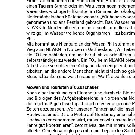
Eimer, Gummistiefel und Sonnencreme – Diese Utensili
einen Tag am Strand oder im Watt verbringen möchten
waren dies wichtige Hilfsmittel im Rahmen der ökol
niedersächsischen Küstengewässer. „Wir haben wöch
genommen und ans Festland gebracht. Das Wasser ha
NLWKN in Norden filtriert und untersucht, um die dari
winzige, im Wasser treibende Organismen – zu bestim
Phil.
Mia kommt aus Nienburg an der Weser, Phil stammt a
Weg zum NLWKN in Norden in Ostfriesland. „Wir habe
ein FÖJ entschieden, um uns beruflich zu orientieren
selbstständiger zu werden. Ein FÖJ beim NLWKN bietet
Arbeit viele verschiedene Aufgaben kennengelernt und
arbeiten, an die andere Menschen nicht einfach so ge
Muschelbänken und weit hinaus im Watt“, erzählen die
Möwen und Touristen als Zuschauer
Nach einer fachkundigen Einarbeitung durch die Biol
und Biologen des Aufgabenbereichs in Norden war Nord
die regelmäßigen Inseltrips brauchte es eine genaue Pl
Zeiten abzupassen. „Vor unseren Fahrten auf die Ins
Hochwasser ist. Da die Probe auf Norderney eine halb
Hochwasser genommen wird, mussten wir unsere Inse
Fähre gut koordinieren“, betont Mia, die mit ihrem Kol
bildete. Gemeinsam ging es mit einer bepackten Sackka