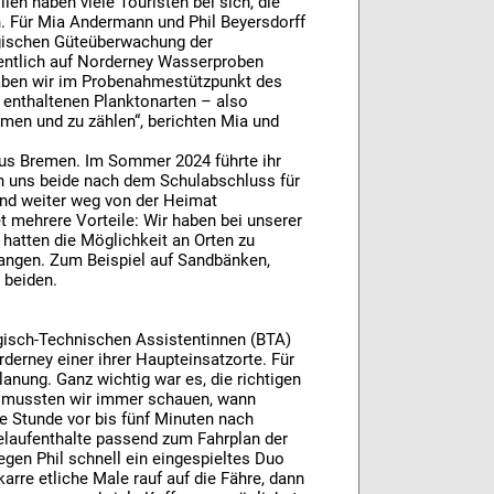
en haben viele Touristen bei sich, die
. Für Mia Andermann und Phil Beyersdorff
ogischen Güteüberwachung der
entlich auf Norderney Wasserproben
ben wir im Probenahmestützpunkt des
n enthaltenen Planktonarten – also
men und zu zählen“, berichten Mia und
us Bremen. Im Sommer 2024 führte ihr
n uns beide nach dem Schulabschluss für
 und weiter weg von der Heimat
 mehrere Vorteile: Wir haben bei unserer
 hatten die Möglichkeit an Orten zu
langen. Zum Beispiel auf Sandbänken,
 beiden.
ogisch-Technischen Assistentinnen (BTA)
erney einer ihrer Haupteinsatzorte. Für
anung. Ganz wichtig war es, die richtigen
el mussten wir immer schauen, wann
e Stunde vor bis fünf Minuten nach
laufenthalte passend zum Fahrplan der
legen Phil schnell ein eingespieltes Duo
rre etliche Male rauf auf die Fähre, dann