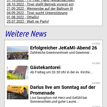
28.10.2022 - Töwi stellt Betrieb vorerst ein
21.09.2022 - Weinprobe auf der Baltrum III
04.09.2022 - Töwi sucht Unterstützung
01.08.2022 - Othello!
25.07.2022 - Watt ne Party!
Weitere News
6.8.2026
Erfolgreicher JeKaMi-Abend 26
Zahlreiche Gewinnerinnen und Gewinner...
6.8.2026
Gästekantorei
Ab Freitag um 20.30 Uhr in der ev. Kirche...
6.8.2026
Darius live am Sonntag auf der
Promenade
Live Saxophon mit Herz und Gefühl bei
Sonnenschein und guter Laune...
6.8.2026