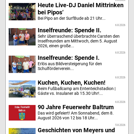
Heute Live-DJ Daniel Mittrinken
bei Pipos‘
Bei Pipo an der SurfBude ab 21 Uhr...
6.8.2026
Inselfreunde: Spende II.
Sehr überraschend überbrachte Carsten den
Inselfreunden am Mittwoch, dem 5. August
2026, einen große...
6.8.2026
Inselfreunde: Spende I.
Erlös aus Bildversteigerung für den
Schulförderverein...
6.8.2026
Kuchen, Kuchen, Kuchen!
Beim Fußballcamp am Ententeichstadion |
Gäste vs. Insulaner ab 15.30 Uhr!...
6.8.2026
90 Jahre Feuerwehr Baltrum
Das wird gefeiert! Am Sonnabend, dem 8.
August 2026 von 12 bis 18 Uhr...
5.8.2026
Geschichten von Meyers und