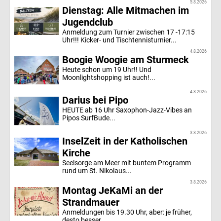
5.8.2026
Dienstag: Alle Mitmachen im
Jugendclub
Anmeldung zum Turnier zwischen 17 -17:15
Uhr!!! Kicker- und Tischtennisturnier...
4.8.2026
Boogie Woogie am Sturmeck
Heute schon um 19 Uhr!! Und
Moonlightshopping ist auch!...
4.8.2026
Darius bei Pipo
HEUTE ab 16 Uhr Saxophon-Jazz-Vibes an
Pipos SurfBude...
3.8.2026
InselZeit in der Katholischen
Kirche
Seelsorge am Meer mit buntem Programm
rund um St. Nikolaus...
3.8.2026
Montag JeKaMi an der
Strandmauer
Anmeldungen bis 19.30 Uhr, aber: je früher,
desto besser.......