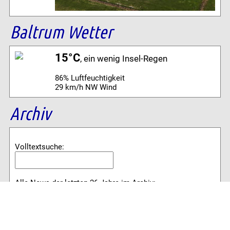
Baltrum Wetter
15°C
, ein wenig Insel-Regen
86% Luftfeuchtigkeit
29 km/h NW Wind
Archiv
Volltextsuche:
Alle News der letzten 26 Jahre im Archiv:
2026
2025
2024
2023
2022
2021
2020
2019
2018
2017
2016
2015