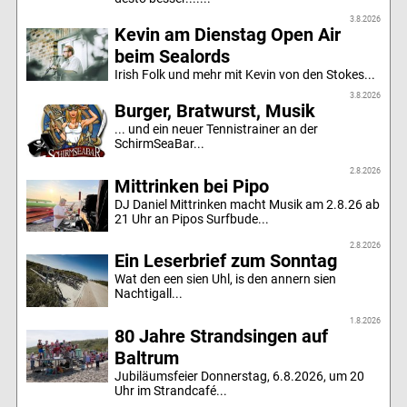
3.8.2026
Kevin am Dienstag Open Air
beim Sealords
Irish Folk und mehr mit Kevin von den Stokes...
3.8.2026
Burger, Bratwurst, Musik
... und ein neuer Tennistrainer an der
SchirmSeaBar...
2.8.2026
Mittrinken bei Pipo
DJ Daniel Mittrinken macht Musik am 2.8.26 ab
21 Uhr an Pipos Surfbude...
2.8.2026
Ein Leserbrief zum Sonntag
Wat den een sien Uhl, is den annern sien
Nachtigall...
1.8.2026
80 Jahre Strandsingen auf
Baltrum
Jubiläumsfeier Donnerstag, 6.8.2026, um 20
Uhr im Strandcafé...