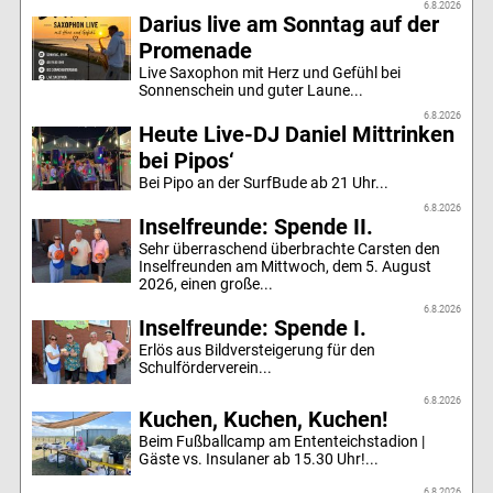
6.8.2026
Darius live am Sonntag auf der
Promenade
Live Saxophon mit Herz und Gefühl bei
Sonnenschein und guter Laune...
6.8.2026
Heute Live-DJ Daniel Mittrinken
bei Pipos‘
Bei Pipo an der SurfBude ab 21 Uhr...
6.8.2026
Inselfreunde: Spende II.
Sehr überraschend überbrachte Carsten den
Inselfreunden am Mittwoch, dem 5. August
2026, einen große...
6.8.2026
Inselfreunde: Spende I.
Erlös aus Bildversteigerung für den
Schulförderverein...
6.8.2026
Kuchen, Kuchen, Kuchen!
Beim Fußballcamp am Ententeichstadion |
Gäste vs. Insulaner ab 15.30 Uhr!...
6.8.2026