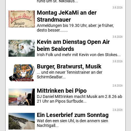
rund um St. Nikolaus...
3.8.2026
Montag JeKaMi an der
Strandmauer
Anmeldungen bis 19.30 Uhr, aber: je früher,
desto besser.......
3.8.2026
Kevin am Dienstag Open Air
beim Sealords
Irish Folk und mehr mit Kevin von den Stokes...
3.8.2026
Burger, Bratwurst, Musik
... und ein neuer Tennistrainer an der
SchirmSeaBar...
2.8.2026
Mittrinken bei Pipo
DJ Daniel Mittrinken macht Musik am 2.8.26 ab
21 Uhr an Pipos Surfbude...
2.8.2026
Ein Leserbrief zum Sonntag
Wat den een sien Uhl, is den annern sien
Nachtigall...