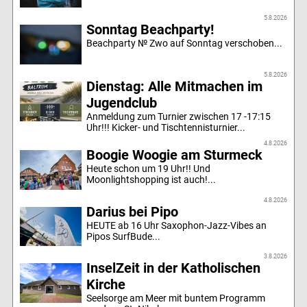
5.8.2026
Sonntag Beachparty!
Beachparty № Zwo auf Sonntag verschoben...
5.8.2026
Dienstag: Alle Mitmachen im
Jugendclub
Anmeldung zum Turnier zwischen 17 -17:15
Uhr!!! Kicker- und Tischtennisturnier...
4.8.2026
Boogie Woogie am Sturmeck
Heute schon um 19 Uhr!! Und
Moonlightshopping ist auch!...
4.8.2026
Darius bei Pipo
HEUTE ab 16 Uhr Saxophon-Jazz-Vibes an
Pipos SurfBude...
3.8.2026
InselZeit in der Katholischen
Kirche
Seelsorge am Meer mit buntem Programm