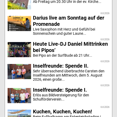
Ab Freitag um 20.30 Uhr in der ev. Kirche...
6.8.2026
Darius live am Sonntag auf der
Promenade
Live Saxophon mit Herz und Gefühl bei
Sonnenschein und guter Laune...
6.8.2026
Heute Live-DJ Daniel Mittrinken
bei Pipos‘
Bei Pipo an der SurfBude ab 21 Uhr...
6.8.2026
Inselfreunde: Spende II.
Sehr überraschend überbrachte Carsten den
Inselfreunden am Mittwoch, dem 5. August
2026, einen große...
6.8.2026
Inselfreunde: Spende I.
Erlös aus Bildversteigerung für den
Schulförderverein...
6.8.2026
Kuchen, Kuchen, Kuchen!
Beim Fußballcamp am Ententeichstadion |