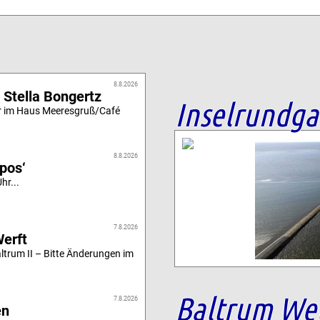
8.8.2026
 Stella Bongertz
Inselrundg
r im Haus Meeresgruß/Café
8.8.2026
ipos‘
hr...
7.8.2026
Werft
altrum II – Bitte Änderungen im
Baltrum We
7.8.2026
en