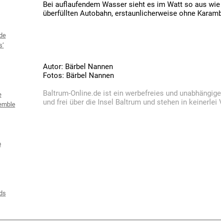
Bei auflaufendem Wasser sieht es im Watt so aus wie
überfüllten Autobahn, erstaunlicherweise ohne Kar
de
s‘
Autor: Bärbel Nannen
Fotos: Bärbel Nannen
Baltrum-Online.de ist ein werbefreies und unabhängig
e
und frei über die Insel Baltrum und stehen in keinerle
emble
b
ds