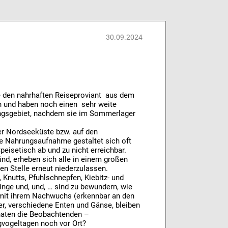
30.09.2024
e den nahrhaften Reiseproviant aus dem
 und haben noch einen sehr weite
erungsgebiet, nachdem sie im Sommerlager
der Nordseeküste bzw. auf den
Die Nahrungsaufnahme gestaltet sich oft
eisetisch ab und zu nicht erreichbar.
nd, erheben sich alle in einem großen
en Stelle erneut niederzulassen.
 Knutts, Pfuhlschnepfen, Kiebitz- und
inge und, und, … sind zu bewundern, wie
s mit ihrem Nachwuchs (erkennbar an den
r, verschiedene Enten und Gänse, bleiben
onaten die Beobachtenden –
ugvogeltagen noch vor Ort?