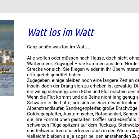
Watt los im Watt
Ganz schön was los im Watt….
Alle wollen oder müssen nach Hause, doch nicht ohn
Wattenmeer. Zugvögel – sie kommen aus dem Norden
Strecke vor sich. Sie fliegen wieder in ihr Überwint
erfolgreich gebrütet haben.
Zugegeben, einige bleiben noch eine längere Zeit an 
Inseln, doch der Drang sich zu erheben ist gewaltig. 
ein wenig schwierig, denn Ebbe und Flut machen den Sp
Wenn die Flut kommt und die Beine nicht lang genug si
Schwarm in die Lüfte, um sich an einer etwas trockner
Alpenstrandläufer, Sandregenpfeifer, große Brachvögel,
Goldregenpfeifer, Austernfischer, Rotschenkel, Sanderl
sie ihre Formationen gestalten. Löffler sind ebenfall
schwarzen Flügelspitzen) auf dem Rückzug. Steinwälze
uns teilweise treu und erfreuen auch in den Winterm
vielleicht bleiben sie ja sogar bei den anstehenden Z