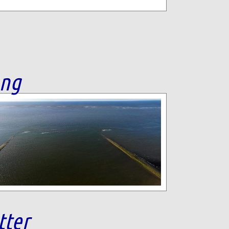
ang
tter