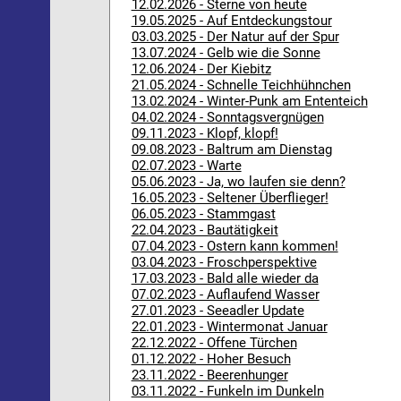
12.02.2026 - Sterne von heute
19.05.2025 - Auf Entdeckungstour
03.03.2025 - Der Natur auf der Spur
13.07.2024 - Gelb wie die Sonne
12.06.2024 - Der Kiebitz
21.05.2024 - Schnelle Teichhühnchen
13.02.2024 - Winter-Punk am Ententeich
04.02.2024 - Sonntagsvergnügen
09.11.2023 - Klopf, klopf!
09.08.2023 - Baltrum am Dienstag
02.07.2023 - Warte
05.06.2023 - Ja, wo laufen sie denn?
16.05.2023 - Seltener Überflieger!
06.05.2023 - Stammgast
22.04.2023 - Bautätigkeit
07.04.2023 - Ostern kann kommen!
03.04.2023 - Froschperspektive
17.03.2023 - Bald alle wieder da
07.02.2023 - Auflaufend Wasser
27.01.2023 - Seeadler Update
22.01.2023 - Wintermonat Januar
22.12.2022 - Offene Türchen
01.12.2022 - Hoher Besuch
23.11.2022 - Beerenhunger
03.11.2022 - Funkeln im Dunkeln